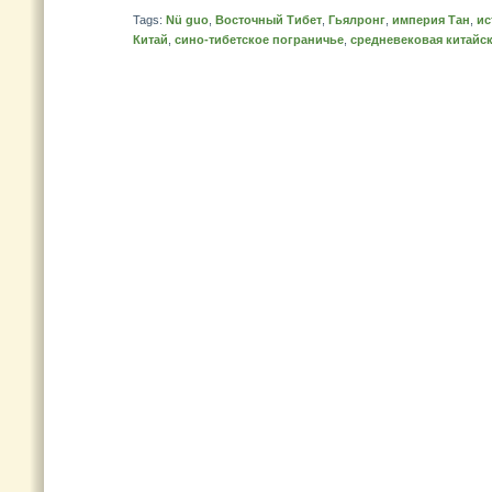
Tags:
Nü guo
,
Восточный Тибет
,
Гьялронг
,
империя Тан
,
ис
Китай
,
сино-тибетское пограничье
,
средневековая китайс