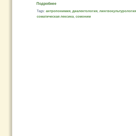
Подробнее
Tags:
антропонимия
,
диалектология
,
лингвокультурологи
соматическая лексика
,
сомоним