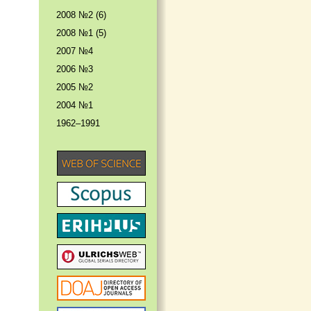
2008 №2 (6)
2008 №1 (5)
2007 №4
2006 №3
2005 №2
2004 №1
1962–1991