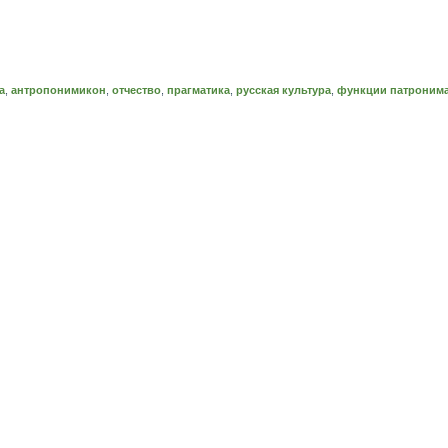
а
,
антропонимикон
,
отчество
,
прагматика
,
русская культура
,
функции патроним