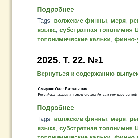
Подробнее
Tags:
волжские финны
,
меря
,
ре
языка
,
субстратная топонимия 
топонимические кальки
,
финно-
2025. Т. 22. №1
Вернуться к содержанию выпус
Смирнов Олег Витальевич
Российская академия народного хозяйства и государственной
Подробнее
Tags:
волжские финны
,
меря
,
ре
языка
,
субстратная топонимия 
топонимические кальки
,
финно-