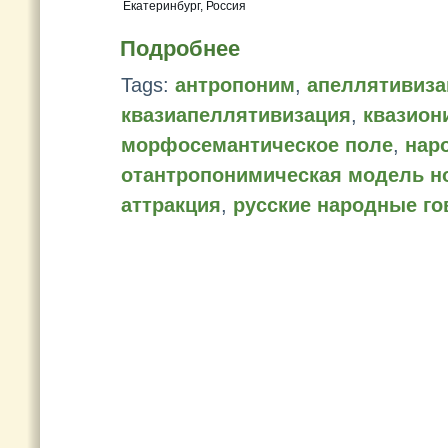
Екатеринбург, Россия
Подробнее
Tags:
антропоним
,
апеллятивиза
квазиапеллятивизация
,
квазион
морфосемантическое поле
,
нар
отантропонимическая модель н
аттракция
,
русские народные г