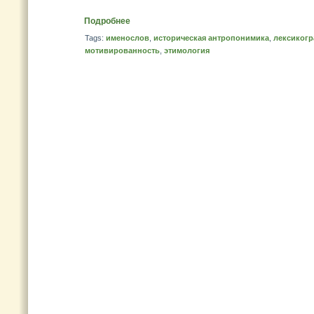
Подробнее
Tags:
именослов
,
историческая антропонимика
,
лексиког
мотивированность
,
этимология