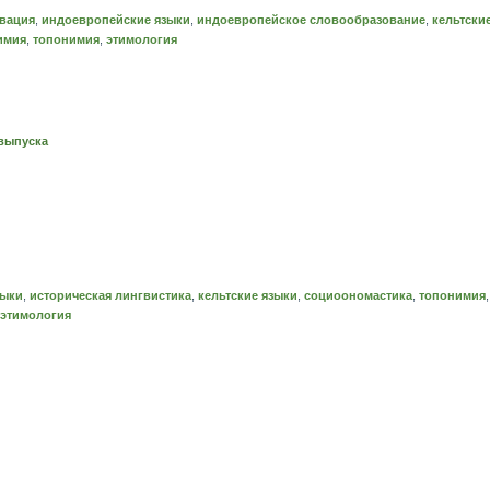
вация
,
индоевропейские языки
,
индоевропейское словообразование
,
кельтски
имия
,
топонимия
,
этимология
выпуска
зыки
,
историческая лингвистика
,
кельтские языки
,
социоономастика
,
топонимия
,
этимология