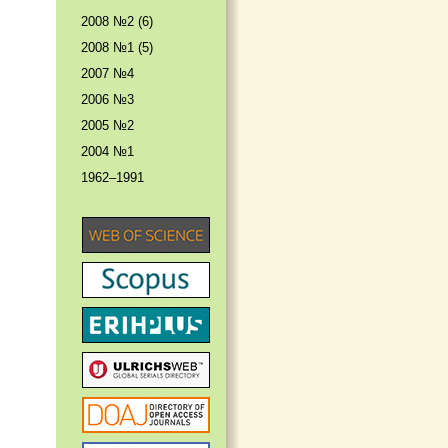
2008 №2 (6)
2008 №1 (5)
2007 №4
2006 №3
2005 №2
2004 №1
1962–1991