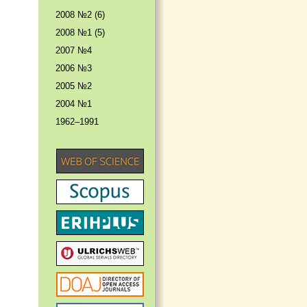
2008 №2 (6)
2008 №1 (5)
2007 №4
2006 №3
2005 №2
2004 №1
1962–1991