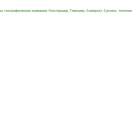
мы
,
географические названия
,
Глостершир
,
Гэмпшир
,
Сомерсет
,
Суссекс
,
топони