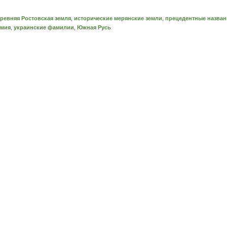
ревняя Ростовская земля
,
исторические мерянские земли
,
прецедентные назван
имия
,
украинские фамилии
,
Южная Русь