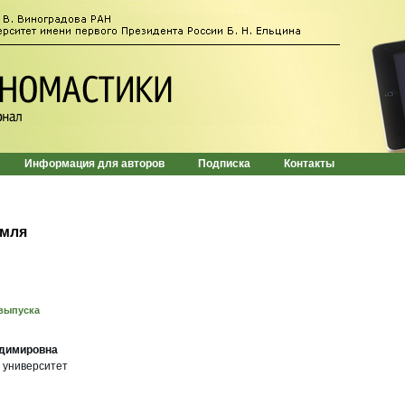
Информация для авторов
Подписка
Контакты
емля
выпуска
димировна
 университет