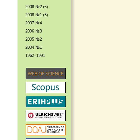
2008 №2 (6)
2008 №1 (5)
2007 №4
2006 №3
2005 №2
2004 №1
1962–1991