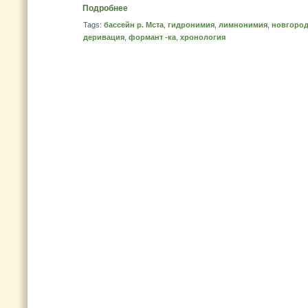
Подробнее
Tags:
бассейн р. Мста
,
гидронимия
,
лимнонимия
,
новгород
деривация
,
формант -ка
,
хронология