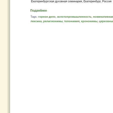
Екатеринбургская духовная семинария, Екатеринбург, Россия
Подробнее
Tags:
горное дело
,
золотопромышленность
,
номинативная
лексика
,
религионимы
,
топонимия
,
хрононимы
,
церковны