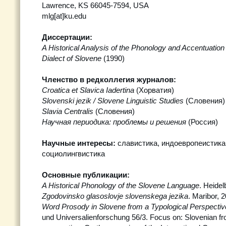
Lawrence, KS 66045-7594, USA
mlg[at]ku.edu
Диссертации:
A Historical Analysis of the Phonology and Accentuation
Dialect of Slovene
(1990)
Членство в редколлегия журналов
:
Croatica et Slavica Iadertina
(Хорватия)
Slovenski jezik / Slovene Linguistic Studies
(Словения)
Slavia Centralis
(Словения)
Научная периодика: проблемы и решения
(Россия)
Научные интересы
:
славистика, индоевропеистика
социолингвистика
Основные публикации
:
A Historical Phonology of the Slovene Language
. Heidel
Zgodovinsko glasoslovje slovenskega jezika
. Maribor, 
Word Prosody in Slovene from a Typological Perspectiv
und Universalienforschung 56/3. Focus on: Slovenian fr