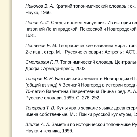
Никонов В. А.
Краткий топонимический словарь : ок. 
Наука, 1966.
Попов А. И.
Следы времен минувших. Из истории ге
названий Ленинградской, Псковской и Новгородской о
1981.
Поспелов Е. М.
Географические названия мира : топ
2-е изд., стер. М. : Русские словари : Астрель : АСТ,
Смолицкая Г. П.
Топонимический словарь Центрально
Дрофа : Армада-пресс, 2002.
Топоров В. Н.
Балтийский элемент в Новгородско-П
(общий взгляд) // Великий Новгород в истории сред
70-летию Валентина Лаврентевича Янина / ред. А. А. 
Русские словари, 1999. С. 276–292.
Топорова Т. В.
Культура в зеркале языка: древнеге
имена собственные. М. : Языки русской культуры, 1
Шилов А. Л.
Заметки по исторической топонимике Рус
Наука и техника, 1999.