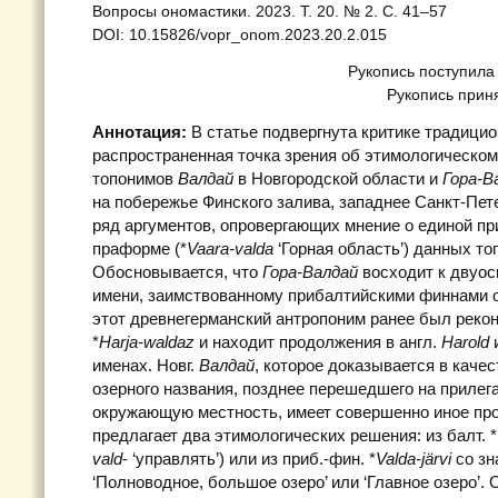
Вопросы ономастики. 2023. Т. 20. № 2. С. 41–57
DOI: 10.15826/vopr_onom.2023.20.2.015
Рукопись поступила
Рукопись приня
Аннотация:
В статье подвергнута критике традицио
распространенная точка зрения об этимологическо
топонимов
Валдай
в Новгородской области и
Гора-В
на побережье Финского залива, западнее Санкт-Пет
ряд аргументов, опровергающих мнение о единой п
праформе (*
Vaara-valda
‘Горная область’) данных то
Обосновывается, что
Гора-Валдай
восходит к двуо
имени, заимствованному прибалтийскими финнами о
этот древнегерманский антропоним ранее был рекон
*
Harja-waldaz
и находит продолжения в англ.
Harold
и
именах. Новг.
Валдай
, которое доказывается в каче
озерного названия, позднее перешедшего на прилег
окружающую местность, имеет совершенно иное пр
предлагает два этимологических решения: из балт. *
vald
- ‘управлять’) или из приб.-фин. *
Valda-järvi
со зн
‘Полноводное, большое озеро’ или ‘Главное озеро’. 