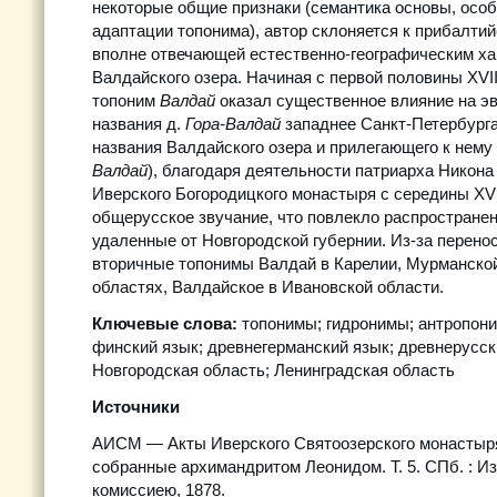
некоторые общие признаки (семантика основы, осо
адаптации топонима), автор склоняется к прибалти
вполне отвечающей естественно-географическим х
Валдайского озера. Начиная с первой половины XVII
топоним
Валдай
оказал существенное влияние на 
названия д.
Гора-Валдай
западнее Санкт-Петербурга.
названия Валдайского озера и прилегающего к нему 
Валдай
), благодаря деятельности патриарха Никона
Иверского Богородицкого монастыря с середины XVII
общерусское звучание, что повлекло распространен
удаленные от Новгородской губернии. Из-за перено
вторичные топонимы Валдай в Карелии, Мурманской
областях, Валдайское в Ивановской области.
Ключевые слова:
топонимы; гидронимы; антропони
финский язык; древнегерманский язык; древнерусск
Новгородская область; Ленинградская область
Источники
АИСМ — Акты Иверского Святоозерского монастыря
собранные архимандритом Леонидом. Т. 5. СПб. : Из
комиссиею, 1878.