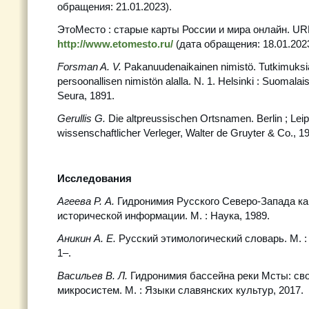
обращения: 21.01.2023).
ЭтоМесто : старые карты России и мира онлайн. UR
http://www.etomesto.ru/
(дата обращения: 18.01.2023
Forsman A. V.
Pakanuudenaikainen nimistö. Tutkimuks
persoonallisen nimistön alalla. N. 1. Helsinki : Suomalai
Seura, 1891.
Gerullis G.
Die altpreussischen Ortsnamen. Berlin ; Leip
wissenschaftlicher Verleger, Walter de Gruyter & Co., 1
Исследования
Агеева Р. А.
Гидронимия Русского Северо-Запада как
исторической информации. М. : Наука, 1989.
Аникин А. Е.
Русский этимологический словарь. М. : 
1–.
Васильев В. Л.
Гидронимия бассейна реки Мсты: сво
микросистем. М. : Языки славянских культур, 2017.