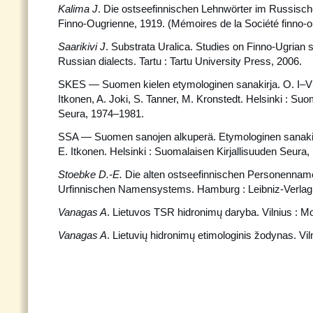
Kalima J
. Die ostseefinnischen Lehnwörter im Russische
Finno-Ougrienne, 1919. (Mémoires de la Société finno-o
Saarikivi J
. Substrata Uralica. Studies on Finno-Ugrian s
Russian dialects. Tartu : Tartu University Press, 2006.
SKES — Suomen kielen etymologinen sanakirja. O. I–VII 
Itkonen, A. Joki, S. Tanner, M. Kronstedt. Helsinki : Suo
Seura, 1974–1981.
SSA — Suomen sanojen alkuperä. Etymologinen sanakirj
E. Itkonen. Helsinki : Suomalaisen Kirjallisuuden Seura
Stoebke D.-E.
Die alten ostseefinnischen Personenna
Urfinnischen Namensystems. Hamburg : Leibniz-Verlag
Vanagas A
. Lietuvos TSR hidronimų daryba. Vilnius : M
Vanagas A
. Lietuvių hidronimų etimologinis žodynas. Viln