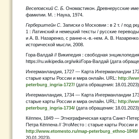
Веселовский С. Б.
Ономастикон. Древнерусские име
фамилии. М. : Наука, 1974.
Герберштейн С
. Записки о Московии : в 2 т. / под ре
1 : Латинский и немецкий тексты / русские переводы
и А. В. Назаренко, с ранне-н.-в.-нем. А. В. Назаренко
исторической мысли, 2008.
Гора-Валдай // Википедия : свободная энциклопедия
https://ru.wikipedia.org/wiki/Гора-Валдай (дата обраще
Ингерманландия, 1727 — Карта Ингерманландии 1727
старые карты России и мира онлайн. URL:
http://ww
peterburg_ingria-1727/
(дата обращения: 18.01.2023)
Ингерманландия, 1734 — Карта Ингерманландии 1734
старые карты России и мира онлайн. URL:
http://ww
peterburg_ingria-1734/
(дата обращения: 18.01.2023)
Кёппен, 1849 — Этнографическая карта Санкт-Петер
Петра Кёппена // ЭтоМесто : старые карты России и
http://www.etomesto.ru/map-peterburg_ethno-1849/
20.01.2023).