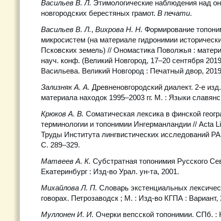
Васильев В. Л.
Этимологические наблюдения над о
новгородских берестяных грамот.
В печати
.
Васильев В. Л.
,
Вихрова Н. Н.
Формирование топони
микросистем (на материале гидронимии историческ
Псковских земель) // Ономастика Поволжья : матер
науч. конф. (Великий Новгород, 17–20 сентября 2019 г.
Васильева. Великий Новгород : Печатный двор, 2019.
Зализняк А. А.
Древненовгородский диалект. 2-е изд.
материала находок 1995–2003 гг. М. : Языки славянс
Крюков А. В.
Соматическая лексика в финской геог
терминологии и топонимии Ингерманландии // Acta Ling
Труды Института лингвистических исследований РАН.
С. 289–329.
Матвеев А. К.
Субстратная топонимия Русского Север
Екатеринбург : Изд-во Урал. ун-та, 2001.
Михайлова Л. П.
Словарь экстенциальных лексическ
говорах. Петрозаводск ; М. : Изд-во КГПА : Вариант, 
Муллонен И. И.
Очерки вепсской топонимии. СПб. : 