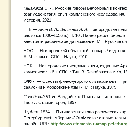
Мызников С. А.
Русские говоры Беломорья в контек
взаимодействия: опыт комплексного исследования. М
История, 2021.
НГБ —
Янин В. Л.
,
Зализняк А. А.
Новгородские грамо
раскопок 1990–1996 гг.). Т. 10 : Палеография берест
внестратиграфическое датирование. М. : Русские сл
НОС — Новгородский областной словарь / изд. подгот
А. Мызников. СПб. : Наука, 2010.
НПК — Новгородские писцовые книги, изданные Ар
комиссиею : в 6 т. СПб. : Тип. В. Безобразова и Ко, 
ОФУЯ — Основы финно-угорского языкознания. При
саамский и мордовские языки. М. : Наука, 1975.
Поведский Ю. Н.
Валдайское Приселье : историко-к
Тверь : Старый город, 1997.
Шуберт, 1834 — Пятиверстная топографическая карт
Петербургской губернии // ЭтоМесто : старые карты
онлайн. URL:
http://www.etomesto.ru/map-peterburg