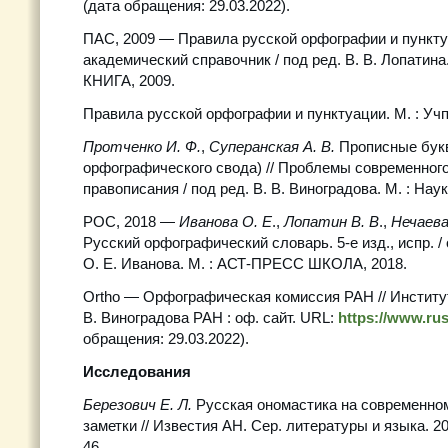
(дата обращения: 29.03.2022).
ПАС, 2009 — Правила русской орфографии и пункту
академический справочник / под ред. В. В. Лопатин
КНИГА, 2009.
Правила русской орфографии и пунктуации. М. : Учп
Протченко И. Ф.
,
Суперанская А. В.
Прописные букв
орфографического свода) // Проблемы современного
правописания / под ред. В. В. Виноградова. М. : Наук
РОС, 2018 —
Иванова О. Е
.,
Лопатин В. В
.,
Нечаева
Русский орфографический словарь. 5-е изд., испр. / о
О. Е. Иванова. М. : АСТ-ПРЕСС ШКОЛА, 2018.
Ortho — Орфографическая комиссия РАН // Институт
В. Виноградова РАН : оф. сайт. URL:
https://www.rus
обращения: 29.03.2022).
Исследования
Березович Е. Л.
Русская ономастика на современном
заметки // Известия АН. Сер. литературы и языка. 200
46.