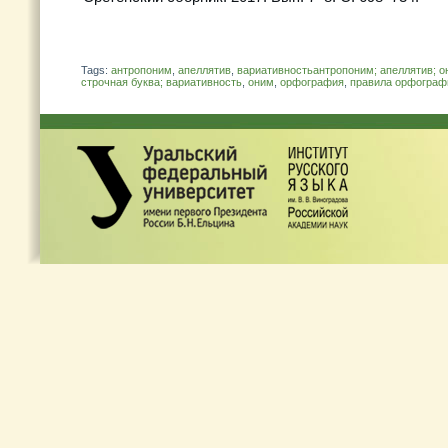
Tags:
антропоним
,
апеллятив
,
вариативностьантропоним; апеллятив; о
строчная буква; вариативность
,
оним
,
орфография
,
правила орфограф