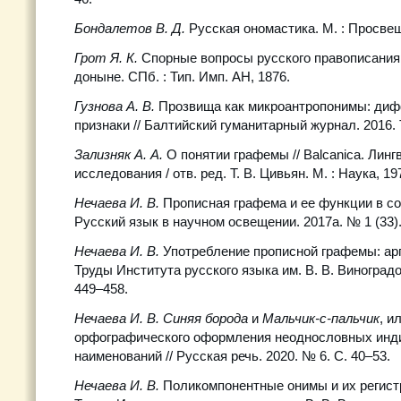
Бондалетов В. Д.
Русская ономастика. М. : Просвещ
Грот Я. К.
Спорные вопросы русского правописания 
доныне. СПб. : Тип. Имп. АН, 1876.
Гузнова А. В.
Прозвища как микроантропонимы: ди
признаки // Балтийский гуманитарный журнал. 2016. Т.
Зализняк А. А.
О понятии графемы // Balcanica. Линг
исследования / отв. ред. Т. В. Цивьян. М. : Наука, 19
Нечаева И. В.
Прописная графема и ее функции в со
Русский язык в научном освещении. 2017а. № 1 (33).
Нечаева И. В.
Употребление прописной графемы: арг
Труды Института русского языка им. В. В. Виноградо
449–458.
Нечаева И. В. Синяя борода
и
Мальчик-с-пальчик
, и
орфографического оформления неоднословных ин
наименований // Русская речь. 2020. № 6. С. 40–53.
Нечаева И. В.
Поликомпонентные онимы и их регист