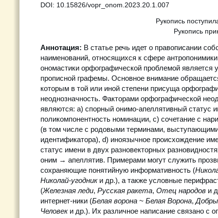
DOI: 10.15826/vopr_onom.2023.20.1.007
Рукопись поступил
Рукопись прин
Аннотация:
В статье речь идет о правописании соб
наименований, относящихся к сфере антропонимик
ономастики орфографической проблемой является 
прописной графемы. Основное внимание обращается
которым в той или иной степени присуща орфограф
неоднозначность. Факторами орфографической нео
являются: a) спорный онимо-апеллятивный статус и
поликомпонентность номинации, c) сочетание с на
(в том числе с родовыми терминами, выступающими
идентификатора), d) иноязычное происхождение име
статус имени в двух разновекторных разновидностя
оним → апеллятив. Примерами могут служить проз
сохраняющие понятийную информативность (
Никол
Николай-угодник
и др.), а также условные перифра
(
Железная леди
,
Русская ракета
,
Отец народов
и 
интернет-ники (
Белая ворона ~ Белая Ворона
,
Добры
Человек
и др.). Их различное написание связано с 