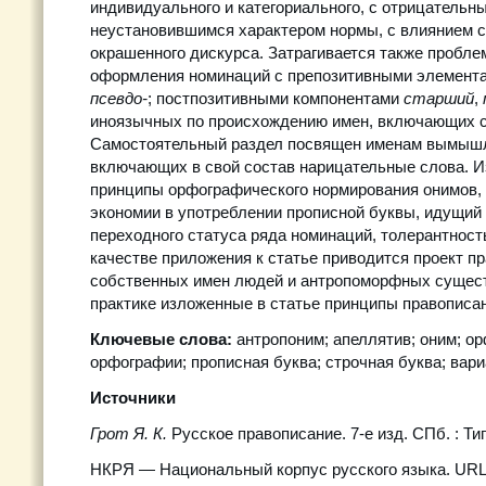
индивидуального и категориального, с отрицательн
неустановившимся характером нормы, с влиянием 
окрашенного дискурса. Затрагивается также пробле
оформления номинаций с препозитивными элемент
псевдо-
; постпозитивными компонентами
старший
,
иноязычных по происхождению имен, включающих 
Самостоятельный раздел посвящен именам вымышл
включающих в свой состав нарицательные слова. 
принципы орфографического нормирования онимов, 
экономии в употреблении прописной буквы, идущий от
переходного статуса ряда номинаций, толерантность
качестве приложения к статье приводится проект п
собственных имен людей и антропоморфных сущес
практике изложенные в статье принципы правописа
Ключевые слова:
антропоним; апеллятив; оним; о
орфографии; прописная буква; строчная буква; вари
Источники
Грот Я. К.
Русское правописание. 7-е изд. СПб. : Тип
НКРЯ — Национальный корпус русского языка. UR