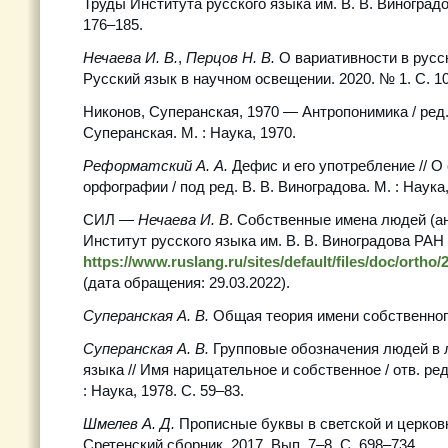
Труды Института русского языка им. В. В. Виноградо
176–185.
Нечаева И. В.
,
Перцов Н. В.
О вариативности в русс
Русский язык в научном освещении. 2020. № 1. С. 1
Никонов, Суперанская, 1970 — Антропонимика / ред. 
Суперанская. М. : Наука, 1970.
Реформатский А. А.
Дефис и его употребление // О
орфографии / под ред. В. В. Виноградова. М. : Наука,
СИЛ —
Нечаева И. В
. Собственные имена людей (ан
Институт русского языка им. В. В. Виноградова РАН :
https://www.ruslang.ru/sites/default/files/doc/orth
(дата обращения: 29.03.2022).
Суперанская А. В.
Общая теория имени собственного.
Суперанская А. В.
Групповые обозначения людей в 
языка // Имя нарицательное и собственное / отв. ред
: Наука, 1978. С. 59–83.
Шмелев А. Д.
Прописные буквы в светской и церковн
Сретенский сборник. 2017. Вып. 7–8. С. 698–734.