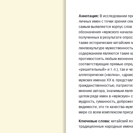
Аннотация:
В исследовании пр
личных имен с точки зрения се
самым выявляется корпус слов 
обозначения «мужского начала»
полученных в результате опрос
также исторические китайские м
лингвокультуре мужественность
содержанием являются такие кач
противостоять любым жизненны
соответствующие прямые опред
«решительный» и т. п.), так и 
аллегорически («волна», «дракон
мужских именах ХХ в. представ
гражданственностью, патриотиз
мнению автора, значимым являе
целом ряде имен в «мужскую» с
мудрость, гуманность, доброжел
видимости, это те качества му
мире со всем комплексом прис
Ключевые слова:
китайский яз
традиционные народные имена,