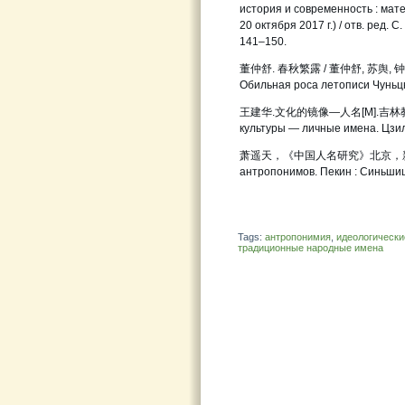
история и современность : мате
20 октября 2017 г.) / отв. ред. С
141–150.
董仲舒. 春秋繁露 / 董仲舒, 苏舆, 钟哲
Обильная роса летописи Чуньцю.
王建华.文化的镜像—人名[M].吉林教育
культуры — личные имена. Цзил
萧遥天，《中国人名研究》北京，新世
антропонимов. Пекин : Синьшицз
Tags:
антропонимия
,
идеологически
традиционные народные имена