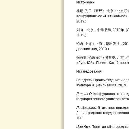
Источники
礼记. 孔子《五经》 北京：北京联合
Конфуцианское «Пятикнижие». 
2019.)
刘向，北京，中华书局, 2019年. (
Л
2019.)
论语. 上海：上海古籍出版社，2010
древних книг, 2010.)
张燕婴. 论语译注 / 张燕婴. 北京 : 中
«Лунь Юй». Пекин : Китайское к
Исследования
Ван Дань
. Происхождение и оп
Культура и цивилизация. 2019. Т
Долгих О
. Конфуцианство: трад
государственного университета.
Ли Цзыхань
. Этикетное поведе
Ленинградского государственного
100.
Цао Лян
. Понятие «благородны