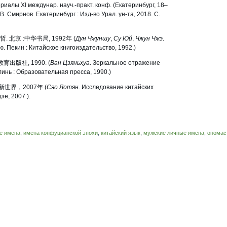
риалы XI междунар. науч.-практ. конф. (Екатеринбург, 18–
. В. Смирнов. Екатеринбург : Изд-во Урал. ун-та, 2018. С.
. 北京 :中华书局, 1992年 (
Дун Чжуншу
,
Су Юй
,
Чжун Чжэ
.
 Пекин : Китайское книгоиздательство, 1992.)
出版社, 1990. (
Ван Цзяньхуа
. Зеркальное отражение
инь : Образовательная пресса, 1990.)
界，2007年 (
Сяо Яотян.
Исследование китайских
е, 2007.).
е имена
,
имена конфуцианской эпохи
,
китайский язык
,
мужские личные имена
,
ономас