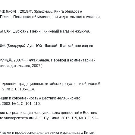
出版公司，2019年. (
Конфуций.
Книга обрядов //
Пекин : Пекинская объединенная издательская компания,
ю Сян
. Шуоюань. Пекин : Книжный магазин Чжунхуа,
年 (
Конфуций
. Лунь Юй. Шанхай : Шанхайское изд-во
华书局, 2007年. (
Чжан Яньин
. Перевод и комментарии к
нигоиздательство, 2007.)
ределение традиционных китайских ритуалов и обычаев //
. 9, № 2. С. 105–114.
иции и современность // Вестник Челябинского
 2003. № 1. С. 101–110.
ние как реализация конфуцианских ценностей // Вестник
 университета им. А. С. Пушкина. 2015. Т. 5, № 3. С. 92‒
й муж» и профессиональная этика журналиста // Китай: