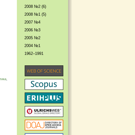
2008 №2 (6)
2008 №1 (5)
2007 №4
2006 №3
2005 №2
2004 №1
1962–1991
тика
,