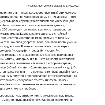
Рукопись поступила в редакцию 13.02.2022
едпринят опыт анализа современных китайских мужских
мантики наиболее часто отмечаемых в них лексем — тем
(иероглифов), служащих в китайском ономастиконе для
. Автор отталкивается от современных данных,
а 200 респондентов, однако к анализу привлекаются
ужские имена. Как показано в работе, в китайской
 оказывается многогранным понятием. Его главным
ества, как сила, упорство, воля, решительность, умение
м трудностям. В именах это выражается как через
еления («сильный», «твердый», «крепкий»,
через образы, в которых подобные качества воплощены
», «тигр», «кипарис» и т. п.). В то же время в китайских
лена и иная семантика, связанная с историей страны,
мом («Сияй, Китай», «Сделай страну сильной» и др.). По
тся также тот факт, что начиная с конфуцианской эпохи в
емантику вплетены представления о таких качествах, как
ательность, следование этикету, гибкость. По всей
жчин, без которых невозможно выживание в современном
ущих ему сложных проблем.
ык, ономастика, антропонимия, мужские личные имена,
 имена конфуцианской эпохи, идеологические имена.