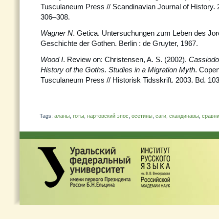
Tusculaneum Press // Scandinavian Journal of History. 2
306–308.
Wagner N
. Getica. Untersuchungen zum Leben des Jor
Geschichte der Gothen. Berlin : de Gruyter, 1967.
Wood I
. Review on: Christensen, A. S. (2002).
Cassiodo
History of the Goths. Studies in a Migration Myth
. Cope
Tusculaneum Press // Historisk Tidsskrift. 2003. Bd. 103
Tags:
аланы
,
готы
,
нартовский эпос
,
осетины
,
саги
,
скандинавы
,
сравн