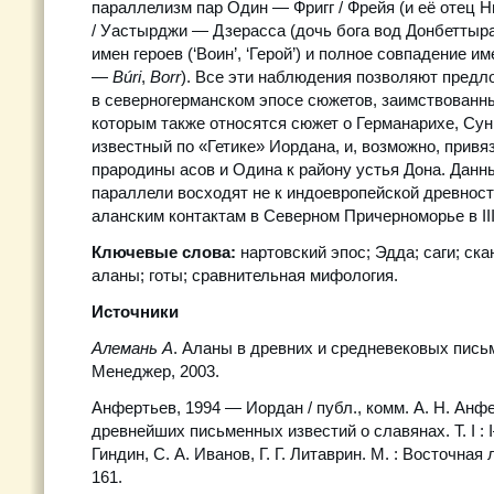
параллелизм пар Один — Фригг / Фрейя (и её отец Н
/ Уастырджи — Дзерасса (дочь бога вод Донбеттыра
имен героев (‘Воин’, ‘Герой’) и полное совпадение и
—
Búri
,
Borr
). Все эти наблюдения позволяют предл
в северногерманском эпосе сюжетов, заимствованных
которым также относятся сюжет о Германарихе, Сун
известный по «Гетике» Иордана, и, возможно, привя
прародины асов и Одина к району устья Дона. Данн
параллели восходят не к индоевропейской древности
аланским контактам в Северном Причерноморье в III–
Ключевые слова:
нартовский эпос; Эдда; саги; ск
аланы; готы; сравнительная мифология.
Источники
Алемань А
. Аланы в древних и средневековых письм
Менеджер, 2003.
Анфертьев, 1994 — Иордан / публ., комм. А. Н. Анфе
древнейших письменных известий о славянах. Т. I : I–I
Гиндин, С. А. Иванов, Г. Г. Литаврин. М. : Восточная 
161.