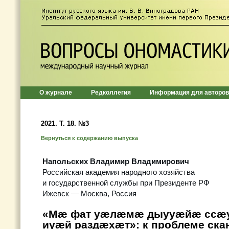
О журнале
Редколлегия
Информация для авторов
2021. Т. 18. №3
Вернуться к содержанию выпуска
Напольских Владимир Владимирович
Российская академия народного хозяйства
и государственной службы при Президенте РФ
Ижевск — Москва, Россия
«Мæ фат уæлæмæ дыууæйæ ссæ
иуæй раздæхæт»: к проблеме ска