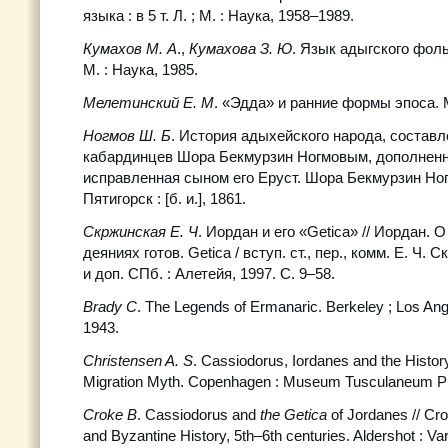
языка : в 5 т. Л. ; М. : Наука, 1958–1989.
Кумахов М. А
.,
Кумахова З. Ю
. Язык адыгского фоль
М. : Наука, 1985.
Мелетинский Е. М
. «Эдда» и ранние формы эпоса. М
Ногмов Ш. Б
. История адыхейского народа, состав
кабардинцев Шора Бекмурзин Ногмовым, дополненн
исправленная сыном его Еруст. Шора Бекмурзин Ног
Пятигорск : [б. и.], 1861.
Скржинская Е. Ч
. Иордан и его «Getica» // Иордан. 
деяниях готов. Getica / вступ. ст., пер., комм. Е. Ч. С
и доп. СПб. : Алетейя, 1997. С. 9–58.
Brady C
. The Legends of Ermanaric. Berkeley ; Los Ange
1943.
Christensen A. S
. Cassiodorus, Iordanes and the History
Migration Myth. Copenhagen : Museum Tusculaneum Pr
Croke B
. Cassiodorus and
the Getica
of Jordanes // Cr
and Byzantine History, 5th–6th centuries. Aldershot : Va