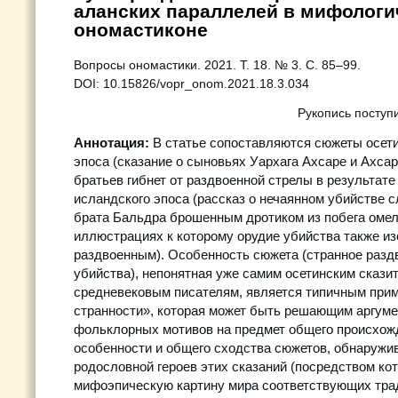
аланских параллелей в мифологи
ономастиконе
Вопросы ономастики. 2021. Т. 18. № 3. С. 85–99.
DOI: 10.15826/vopr_onom.2021.18.3.034
Рукопись поступ
Аннотация:
В статье сопоставляются сюжеты осети
эпоса (сказание о сыновьях Уархага Ахсаре и Ахсарт
братьев гибнет от раздвоенной стрелы в результате
исландского эпоса (рассказ о нечаянном убийстве 
брата Бальдра брошенным дротиком из побега омел
иллюстрациях к которому орудие убийства также и
раздвоенным). Особенность сюжета (странное разд
убийства), непонятная уже самим осетинским скази
средневековым писателям, является типичным при
странности», которая может быть решающим аргуме
фольклорных мотивов на предмет общего происхож
особенности и общего сходства сюжетов, обнаружи
родословной героев этих сказаний (посредством ко
мифоэпическую картину мира соответствующих трад