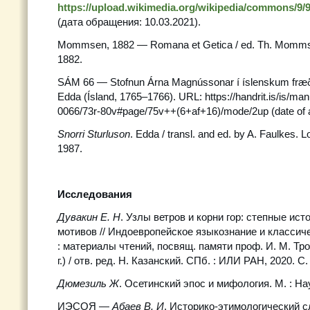
https://upload.wikimedia.org/wikipedia/commons/9/
(дата обращения: 10.03.2021).
Mommsen, 1882 — Romana et Getica / ed. Th. Mommse
1882.
SÁM 66 — Stofnun Árna Magnússonar í íslenskum fræð
Edda (Ísland, 1765–1766). URL: https://handrit.is/is/ma
0066/73r-80v#page/75v++(6+af+16)/mode/2up (date of 
Snorri Sturluson
. Edda / transl. and ed. by A. Faulkes. 
1987.
Исследования
Дувакин Е. Н
. Узлы ветров и корни гор: степные ис
мотивов // Индоевропейское языкознание и класси
: материалы чтений, посвящ. памяти проф. И. М. Тр
г.) / отв. ред. Н. Казанский. СПб. : ИЛИ РАН, 2020. С.
Дюмезиль Ж
. Осетинский эпос и мифология. М. : На
ИЭСОЯ —
Абаев В. И
. Историко-этимологический с