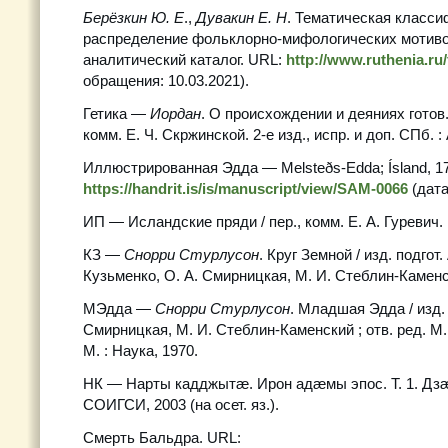
Берёзкин Ю. Е
.,
Дувакин Е. Н
. Тематическая класси
распределение фольклорно-мифологических мотиво
аналитический каталог. URL:
http://www.ruthenia.ru/
обращения: 10.03.2021).
Гетика —
Иордан
. О происхождении и деяниях готов. G
комм. Е. Ч. Скржинской. 2-е изд., испр. и доп. СПб. :
Иллюстрированная Эдда — Melsteðs-Edda; Ísland, 1
https://handrit.is/is/manuscript/view/SAM-0066
(дата
ИП — Исландские пряди / пер., комм. Е. А. Гуревич. 
КЗ —
Снорри Стурлусон
. Круг Земной / изд. подгот.
Кузьменко, О. А. Смирницкая, М. И. Стеблин-Каменск
МЭдда —
Снорри Стурлусон
. Младшая Эдда / изд. 
Смирницкая, М. И. Стеблин-Каменский ; отв. ред. М
М. : Наука, 1970.
НК — Нарты кадджытæ. Ирон адæмы эпос. Т. 1. Д
СОИГСИ, 2003 (на осет. яз.).
Смерть Бальдра. URL: