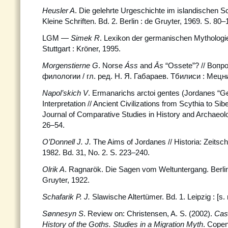
Heusler A
. Die gelehrte Urgeschichte im islandischen Sc
Kleine Schriften. Bd. 2. Berlin : de Gruyter, 1969. S. 80–
LGM —
Simek R
. Lexikon der germanischen Mythologie.
Stuttgart : Kröner, 1995.
Morgenstierne G
. Norse
Áss
and
Ās
“Ossete”? // Воп
филологии / гл. ред. Н. Я. Габараев. Тбилиси : Мецн
Napol’skich V
. Ermanarichs arctoi gentes (Jordanes “Ge
Interpretation // Ancient Civilizations from Scythia to Sibe
Journal of Comparative Studies in History and Archaeolog
26–54.
O’Donnell J. J.
The Aims of Jordanes // Historia: Zeitschr
1982. Bd. 31, No. 2. S. 223–240.
Olrik A
. Ragnarök. Die Sagen vom Weltuntergang. Berlin 
Gruyter, 1922.
Schafarik P. J.
Slawische Altertümer. Bd. 1. Leipzig : [s. 
Sønnesyn S
. Review on: Christensen, A. S. (2002).
Cas
History of the Goths. Studies in a Migration Myth
. Cope