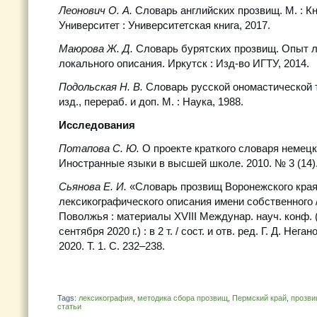
Леонович О. А.
Словарь английских прозвищ. М. : 
Университет : Университетская книга, 2017.
Маюрова Ж. Д.
Словарь бурятских прозвищ. Опыт л
локального описания. Иркутск : Изд-во ИГТУ, 2014.
Подольская Н. В.
Словарь русской ономастической т
изд., перераб. и доп. М. : Наука, 1988.
Исследования
Потапова С. Ю.
О проекте краткого словаря немецк
Иностранные языки в высшей школе. 2010. № 3 (14).
Сьянова Е. И.
«Словарь прозвищ Воронежского края
лексикографического описания имени собственного 
Поволжья : материалы XVIII Междунар. науч. конф. 
сентября 2020 г.) : в 2 т. / сост. и отв. ред. Г. Д. Нега
2020. Т. 1. С. 232–238.
Tags:
лексикография
,
методика сбора прозвищ
,
Пермский край
,
прозв
статьи