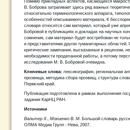
Помимо прикладных аспектов, касающихся макрост
В. Боброва затрагивает здесь ряд важных теоретич
относительно терминологического аппарата, типоло
особенностей описываемого материала. К бесспор
словаря относится сам материал, который уже апро
Бобровой в публикациях и докладах на научных ко
сомнения, сам материал будет востребован не толь
и представителями других гуманитарных областей.
критические замечания, высказанные в рецензии, н
необходимости проделанной работы, а потому перс
исследования М. В. Бобровой очевидна.
Ключевые слова:
лексикография, региональная ан
прозвища, методика сбора прозвищ, структура слов
Пермский край.
Публикация подготовлена в рамках выполнения гос
задания КарНЦ РАН.
Источники
Вальтер Х
.,
Мокиенко В. М.
Большой словарь русски
ОЛМА Медиа Групп : Нева, 2007.