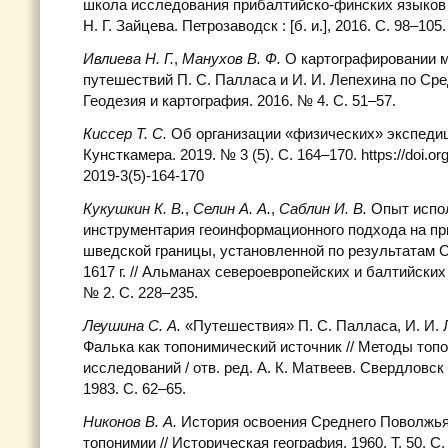
школа исследования прибалтийско-финских языков и 
Н. Г. Зайцева. Петрозаводск : [б. и.], 2016. С. 98–105.
Ивлиева Н. Г.
,
Манухов В. Ф.
О картографировании 
путешествий П. С. Палласа и И. И. Лепехина по Ср
Геодезия и картография. 2016. № 4. С. 51–57.
Киссер Т. С.
Об организации «физических» экспедици
Кунсткамера. 2019. № 3 (5). С. 164–170. https://doi.o
2019-3(5)-164-170
Кукушкин К. В.
,
Селин А. А.
,
Саблин И. В.
Опыт испо
инструментария геоинформационного подхода на пр
шведской границы, установленной по результатам 
1617 г. // Альманах североевропейских и балтийских
№ 2. С. 228–235.
Леушина С. А.
«Путешествия» П. С. Палласа, И. И. 
Фалька как топонимический источник // Методы топ
исследований / отв. ред. А. К. Матвеев. Свердловск :
1983. С. 62–65.
Никонов В. А.
История освоения Среднего Поволжь
топонимии // Историческая география. 1960. Т. 50. С.