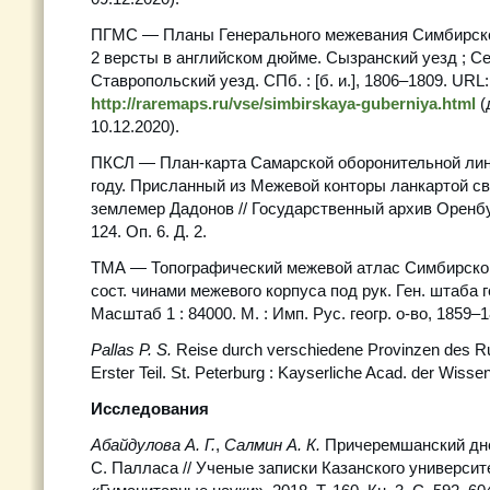
ПГМС — Планы Генерального межевания Симбирско
2 версты в английском дюйме. Сызранский уезд ; Се
Ставропольский уезд. СПб. : [б. и.], 1806–1809. URL:
http://raremaps.ru/vse/simbirskaya-guberniya.html
(
10.12.2020).
ПКСЛ — План-карта Самарской оборонительной лин
году. Присланный из Межевой конторы ланкартой с
землемер Дадонов // Государственный архив Оренбу
124. Оп. 6. Д. 2.
ТМА — Топографический межевой атлас Симбирской г
сост. чинами межевого корпуса под рук. Ген. штаба 
Масштаб 1 : 84000. М. : Имп. Рус. геогр. о-во, 1859–1
Pallas P. S.
Reise durch verschiedene Provinzen des R
Erster Teil. St. Peterburg : Kayserliche Acad. der Wisse
Исследования
Абайдулова А. Г.
,
Салмин А. К.
Причеремшанский дне
С. Палласа // Ученые записки Казанского университе