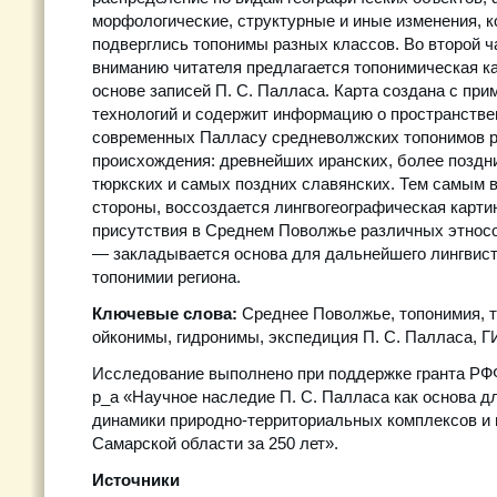
морфологические, структурные и иные изменения, к
подверглись топонимы разных классов. Во второй ч
вниманию читателя предлагается топонимическая ка
основе записей П. С. Палласа. Карта создана с пр
технологий и содержит информацию о пространств
современных Палласу средневолжских топонимов р
происхождения: древнейших иранских, более поздн
тюркских и самых поздних славянских. Тем самым в
стороны, воссоздается лингвогеографическая карти
присутствия в Среднем Поволжье различных этносов
— закладывается основа для дальнейшего лингвист
топонимии региона.
Ключевые слова:
Среднее Поволжье, топонимия, т
ойконимы, гидронимы, экспедиция П. С. Палласа, Г
Исследование выполнено при поддержке гранта РФ
р_а «Научное наследие П. С. Палласа как основа д
динамики природно-территориальных комплексов и
Самарской области за 250 лет».
Источники