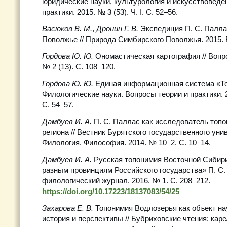
юридические науки, культурология и искусствоведе
практики. 2015. № 3 (53). Ч. I. С. 52–56.
Васюков В. М.
,
Дронин Г. В.
Экспедиция П. С. Палл
Поволжье // Природа Симбирского Поволжья. 2015. В
Гордова Ю. Ю.
Ономастическая картография // Вопр
№ 2 (13). С. 108–120.
Гордова Ю. Ю.
Единая информационная система «То
Филологические науки. Вопросы теории и практики. 20
C. 54–57.
Дамбуев И. А.
П. С. Паллас как исследователь топ
региона // Вестник Бурятского государственного уни
Филология. Философия. 2014. № 10–2. С. 10–14.
Дамбуев И. А.
Русская топонимия Восточной Сибир
разным провинциям Российского государства» П. С.
филологический журнал. 2016. № 1. С. 208–212.
https://doi.org/10.17223/18137083/54/25
Захарова Е. В.
Топонимия Водлозерья как объект на
история и перспективы // Бубриховские чтения: кар