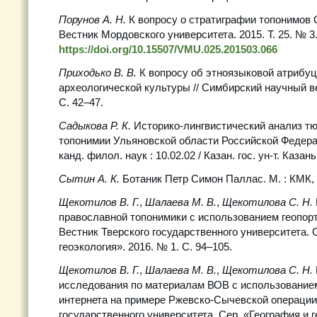
Порунов А. Н.
К вопросу о стратиграфии топонимов 
Вестник Мордовского университета. 2015. Т. 25. № 3.
https://doi.org/10.15507/VMU.025.201503.066
Приходько В. В.
К вопросу об этноязыковой атрибу
археологической культуры // Симбирский научный вес
С. 42–47.
Садыкова Р. К.
Историко-лингвистический анализ тю
топонимии Ульяновской области Российской Федера
канд. филол. наук : 10.02.02 / Казан. гос. ун-т. Казань
Сытин А. К.
Ботаник Петр Симон Паллас. М. : КМК, 
Щекотилов В. Г.
,
Шалаева М. В.
,
Щекотилова С. Н.
православной топонимики с использованием геопорт
Вестник Тверского государственного университета. 
геоэкология». 2016. № 1. С. 94–105.
Щекотилов В. Г.
,
Шалаева М. В.
,
Щекотилова С. Н.
исследования по материалам ВОВ с использование
интернета на примере Ржевско-Сычевской операции 
государственного университета. Сер. «География и г