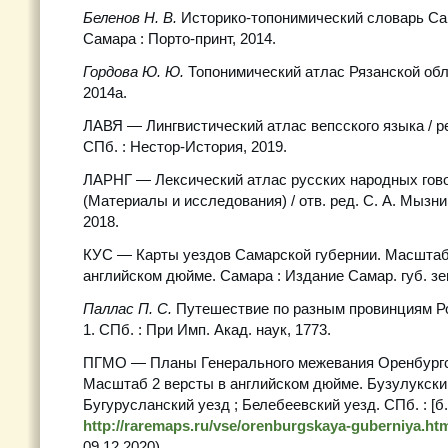
Беленов Н. В.
Историко-топонимический словарь Са
Самара : Порто-принт, 2014.
Гордова Ю. Ю.
Топонимический атлас Рязанской обла
2014а.
ЛАВЯ — Лингвистический атлас вепсского языка / ред
СПб. : Нестор-История, 2019.
ЛАРНГ — Лексический атлас русских народных гов
(Материалы и исследования) / отв. ред. С. А. Мызн
2018.
КУС — Карты уездов Самарской губернии. Масштаб 
английском дюйме. Самара : Издание Самар. губ. зе
Паллас П. С.
Путешествие по разным провинциям Ро
1. СПб. : При Имп. Акад. наук, 1773.
ПГМО — Планы Генерального межевания Оренбургс
Масштаб 2 версты в английском дюйме. Бузулукский
Бугурусланский уезд ; Белебеевский уезд. СПб. : [б.
http://raremaps.ru/vse/orenburgskaya-guberniya.ht
09.12.2020).