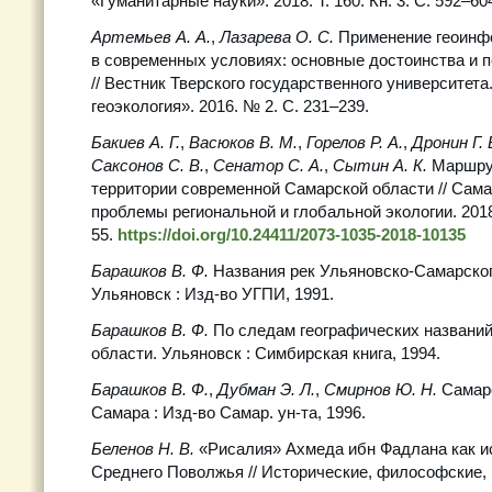
«Гуманитарные науки». 2018. Т. 160. Кн. 3. С. 592–60
Артемьев А. А.
,
Лазарева О. С.
Применение геоинф
в современных условиях: основные достоинства и 
// Вестник Тверского государственного университета
геоэкология». 2016. № 2. С. 231–239.
Бакиев А. Г.
,
Васюков В. М.
,
Горелов Р. А.
,
Дронин Г. 
Саксонов С. В.
,
Сенатор С. А.
,
Сытин А. К.
Маршру
территории современной Самарской области // Сама
проблемы региональной и глобальной экологии. 2018. 
55.
https://doi.org/10.24411/2073-1035-2018-10135
Барашков В. Ф.
Названия рек Ульяновско-Самарско
Ульяновск : Изд-во УГПИ, 1991.
Барашков В. Ф.
По следам географических названи
области. Ульяновск : Симбирская книга, 1994.
Барашков В. Ф.
,
Дубман Э. Л.
,
Смирнов Ю. Н.
Самар
Самара : Изд-во Самар. ун-та, 1996.
Беленов Н. В.
«Рисалия» Ахмеда ибн Фадлана как и
Среднего Поволжья // Исторические, философские, 