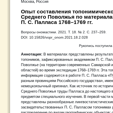
Москва, Россия
Опыт составления топонимическ
Среднего Поволжья по материала
П. С. Палласа 1768–1769 гг.
Вопросы ономастики. 2021. Т. 18. № 2. С. 237–259.
DOI: 10.15826/vopr_onom.2021.18.2.028
Рукопись поступила
Аннотация:
В материалах представлены результат
топонимов, зафиксированных академиком П. С. Па
Поволжье (на территории современных Самарской 
областей) во время экспедиции 1768–1769 гг. Эта т
информация содержится в работе П. С. Палласа «П
разным провинциям Российского государства», им
немецкоязычный оригинал. Как источник по историч
Среднего Поволжья труды Палласа до настоящего 
предметом специального изучения. В первой части 
представлены разнообразные лингвостатистически
засвидетельствованных П. С. Палласом топонимах р
распределение по видам географических объектов; 