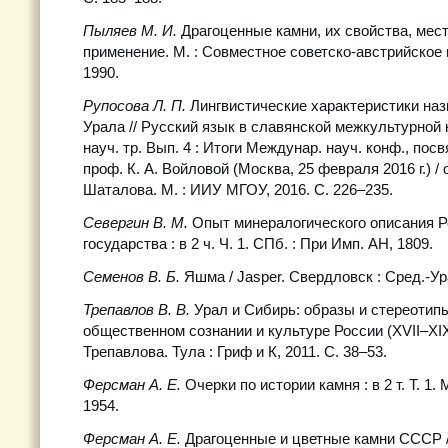
Пыляев М. И.
Драгоценные камни, их свойства, мес
применение. М. : Совместное советско-австрийское 
1990.
Рупосова Л. П.
Лингвистические характеристики на
Урала // Русский язык в славянской межкультурной 
науч. тр. Вып. 4 : Итоги Междунар. науч. конф., посв
проф. К. А. Войловой (Москва, 25 февраля 2016 г.) / о
Шаталова. М. : ИИУ МГОУ, 2016. С. 226–235.
Севергин В. М.
Опыт минералогического описания Р
государства : в 2 ч. Ч. 1. СПб. : При Имп. АН, 1809.
Семенов В. Б.
Яшма / Jasper. Свердловск : Сред.-Ура
Трепавлов В. В.
Урал и Сибирь: образы и стереотипы
общественном сознании и культуре России (XVII–XIX в
Трепавлова. Тула : Гриф и К, 2011. С. 38–53.
Ферсман А. Е.
Очерки по истории камня : в 2 т. Т. 1.
1954.
Ферсман А. Е.
Драгоценные и цветные камни СССР /