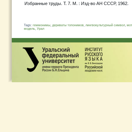
Избранные труды. Т. 7. М. : Изд-во АН СССР, 1962.
Tags:
геммонимы
,
дериваты топонимов
,
лингвокультурный символ
,
мот
модель
,
Урал