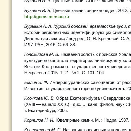
Буканов В. В.
Цветные камни. СПб. : Ottawa Book Prin
Буканов В. В.
Цветные камни : энциклопедия. 2012. 
http://gems.minsoc.ru
Бурыкин А. А
.
Курский соловей
,
арзамасские гуси
,
т
истории региолектных идентифицирующих символов 
Диалектная лексика / под ред. О. Н. Крыловой, С. А
ИЛИ РАН, 2016. С. 66–88.
Голомидова М. В.
Названия золотых приисков Урала
культурного капитала территории: лингвокультуролог
Вестник Костромского государственного университет
Некрасова. 2015. Т. 21. № 2. С. 101–104.
Емлин Э. Ф.
Империя уральских самоцветов: от рассв
Известия государственного горного университета. 200
Клочкова Ю. В.
Образ Екатеринбурга / Свердловска 
(XVIII — начало XX в.) : дис. … канд. филол. наук : 10
т. Екатеринбург, 2006.
Корнилов Н. И.
Ювелирные камни. М. : Недра, 1987.
Крылаткова М. С.
Названия ювелирных и поделочн