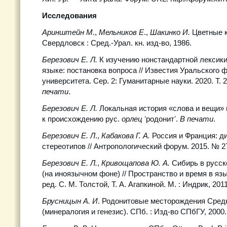
Исследования
Аринштейн М
.,
Мельников Е
.,
Шакинко И.
Цветные 
Свердловск : Сред.-Урал. кн. изд-во, 1986.
Березович Е. Л.
К изучению нонстандартной лексики
языке: постановка вопроса // Известия Уральского 
университета. Сер. 2: Гуманитарные науки. 2020. Т. 2
печати
.
Березович Е. Л.
Локальная история «слова и вещи» 
к происхождению рус.
орлец
ʻродонитʼ.
В печати
.
Березович Е. Л
.,
Кабакова Г. А.
Россия и Франция: д
стереотипов // Антропологический форум. 2015. № 27
Березович Е. Л.
,
Кривощапова Ю. А.
Сибирь в русск
(на иноязычном фоне) // Пространство и время в язы
ред. С. М. Толстой, Т. А. Агапкиной. М. : Индрик, 201
Брусницын А. И
. Родонитовые месторождения Сред
(минералогия и генезис). СПб. : Изд-во СПбГУ, 2000.