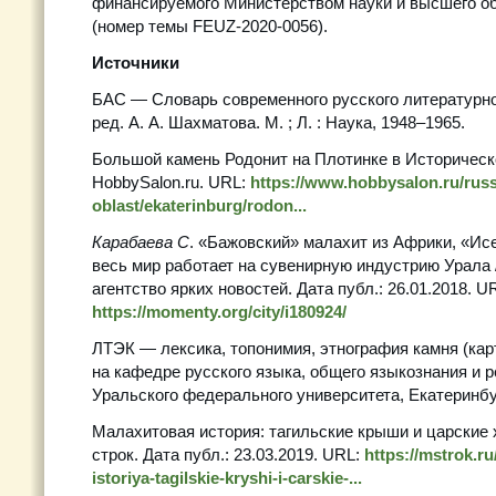
финансируемого Министерством науки и высшего о
(номер темы FEUZ-2020-0056).
Источники
БАС — Словарь современного русского литературного 
ред. А. А. Шахматова. М. ; Л. : Наука, 1948–1965.
Большой камень Родонит на Плотинке в Историческо
HobbySalon.ru. URL:
https://www.hobbysalon.ru/russ
oblast/ekaterinburg/rodon...
Карабаева С
. «Бажовский» малахит из Африки, «Исе
весь мир работает на сувенирную индустрию Урала 
агентство ярких новостей. Дата публ.: 26.01.2018. U
https://momenty.org/city/i180924/
ЛТЭК — лексика, топонимия, этнография камня (кар
на кафедре русского языка, общего языкознания и 
Уральского федерального университета, Екатеринбу
Малахитовая история: тагильские крыши и царские 
строк. Дата публ.: 23.03.2019. URL:
https://mstrok.r
istoriya-tagilskie-kryshi-i-carskie-...