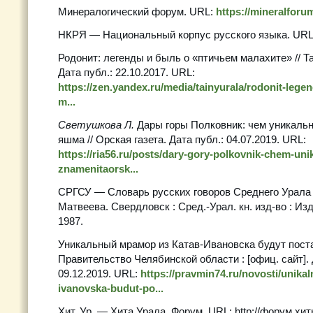
Минералогический форум. URL:
https://mineralforu
НКРЯ — Национальный корпус русского языка. UR
Родонит: легенды и быль о «птичьем малахите» // Т
Дата публ.: 22.10.2017. URL:
https://zen.yandex.ru/media/tainyurala/rodonit-legen
m...
Светушкова Л.
Дары горы Полковник: чем уникальн
яшма // Орская газета. Дата публ.: 04.07.2019. URL:
https://ria56.ru/posts/dary-gory-polkovnik-chem-unik
znamenitaorsk...
СРГСУ — Словарь русских говоров Среднего Урала : в 
Матвеева. Свердловск : Сред.-Урал. кн. изд-во : Изд
1987.
Уникальный мрамор из Катав-Ивановска будут постав
Правительство Челябинской области : [офиц. сайт]. 
09.12.2019. URL:
https://pravmin74.ru/novosti/unika
ivanovska-budut-po...
Хит. Ур. — Хита Урала. Форум. URL: http://форум.хи