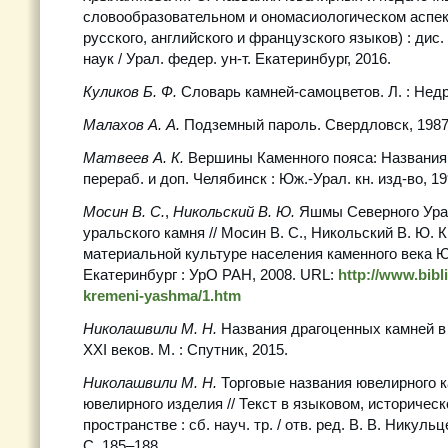
словообразовательном и ономасиологическом аспек
русского, английского и французского языков) : дис
наук / Урал. федер. ун-т. Екатеринбург, 2016.
Куликов Б. Ф.
Словарь камней-самоцветов. Л. : Недр
Малахов А. А.
Подземный пароль. Свердловск, 198
Матвеев А. К.
Вершины Каменного пояса: Названия г
перераб. и доп. Челябинск : Юж.-Урал. кн. изд-во, 19
Мосин В. С.
,
Никольский В. Ю.
Яшмы Северного Ура
уральского камня // Мосин В. С., Никольский В. Ю. 
материальной культуре населения каменного века 
Екатеринбург : УрО РАН, 2008. URL:
http://www.bibli
kremeni-yashma/1.htm
Николашвили М. Н.
Названия драгоценных камней в
XXI веков. М. : Спутник, 2015.
Николашвили М. Н.
Торговые названия ювелирного к
ювелирного изделия // Текст в языковом, историче
пространстве : сб. науч. тр. / отв. ред. В. В. Никуль
С. 185–188.