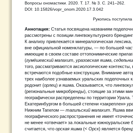
Вопросы ономастики. 2020. Т. 17. № 3. С. 241–262.
DOI: 10.15826/vopr_onom.2020.17.3.042
Рукопись поступила
Аннотация:
Статья посвящена названиям поделочн
рассмотрены с позиции лингвокультурного брендинг
К анализу привлекается минералогическая лексика
вне официальной номенклатуры, — по большей час
имеющие в своем составе оттопонимические прила
(
гумёшевский малахит
,
уразовская яшма
,
седельни
того, рассматриваются аксиологические контексты, 
встречаются подобные конструкции. Внимание авто
трех наиболее узнаваемых уральских поделочных к
родонит (
орлец
) и яшма. Оказывается, что лингвок
(региональные микробренды), стоящие за этими ми
географически распределены по территории Урала. Т
Екатеринбургом в большей степени «закреплен»
ур
Нижним Тагилом —
тагильский малахит
. Яшма вв
географического распространения не имеет «точечно
не менее «отвечает» за локальные южноуральские 
считается, что
орская яшма
(<
Орск
) является брен