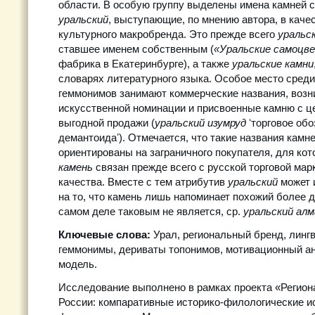
области. В особую группу выделены имена камней 
уральский
, выступающие, по мнению автора, в каче
культурного макробренда. Это прежде всего
уральс
ставшее именем собственным (
«Уральские самоц
фабрика в Екатеринбурге), а также
уральские камни
словарях литературного языка. Особое место сред
геммонимов занимают коммерческие названия, возн
искусственной номинации и присвоенные камню с ц
выгодной продажи (
уральский изумруд
ʻторговое об
демантоидаʼ). Отмечается, что такие названия камн
ориентированы на заграничного покупателя, для кот
камень
связан прежде всего с русской торговой мар
качества. Вместе с тем атрибутив
уральский
может 
на то, что камень лишь напоминает похожий более д
самом деле таковым не является, ср.
уральский ал
Ключевые слова:
Урал, региональный бренд, линг
геммонимы, дериваты топонимов, мотивационный ан
модель.
Исследование выполнено в рамках проекта «Регион
России: компаративные историко-филологические и