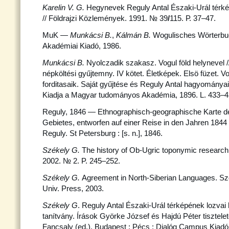
Karelin V. G.
Hegynevek Reguly Antal Északi-Urál térké
// Földrajzi Közlemények. 1991. № 39
/
115. Р. 37–47.
MuK —
Munkácsi B.
,
Kálmán B.
Wogulisches Wörterbu
Akadémiai Kiadó, 1986.
Munkácsi B.
Nyolczadik szakasz. Vogul föld helynevel 
népköltési gyűjtemny. IV kötet. Életképek. Elsö füzet. 
forditasaik. Saját gyűjtése és Reguly Antal hagyományai
Kiadja a Magyar tudományos Akadémia, 1896. L. 433–4
Reguly, 1846 — Ethnographisch-geographische Karte de
Gebietes, entworfen auf einer Reise in den Jahren 184
Reguly. St Petersburg : [s. n.], 1846.
Székely G.
The history of Ob-Ugric toponymic research
2002. № 2. P. 245–252.
Székely G.
Agreement in North-Siberian Languages. Sz
Univ. Press, 2003.
Székely G
. Reguly Antal Északi-Urál térképének lozvai 
tanítvány. Írások Györke József és Hajdú Péter tisztele
Fancsaly (ed.). Budapest ; Pécs : Dialóg Campus Kiadó