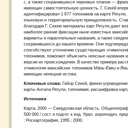
г., а также сохранившихся черновых планов — фраг
имеющих самостоятельную ценность. Г. Секей впер
идентифицировал 1 677 топонимов на карте Регули,
языковую и территориальную принадлежность. Ста
благодаря Г. Секею материалы карт Регули дают во
наиболее ранние фиксации ныне известных мансийс
варианты и параллельные названия, а также сведен
сохранившихся до нашего времени. Они подтвержда
способствуют уточнению существующих этимологи
топонимов, помогают объяснить неясные названия и
версии их происхождения. В качестве примера расс
этимология мансийских топонимов
Мāнь-Ёмки
и
Яны
имеющих ненецкие истоки.
Ключевые слова:
Габор Секей, финно-угроведение
карты Антала Регули, топонимия, расшифровка карт,
Источники
Карта, 2000 — Свердловская область. Общегеографи
500 000 / сост. и подгот. к изд. Урал. аэрогеодез. пре
: Роскартография, 1995 ; 2000.