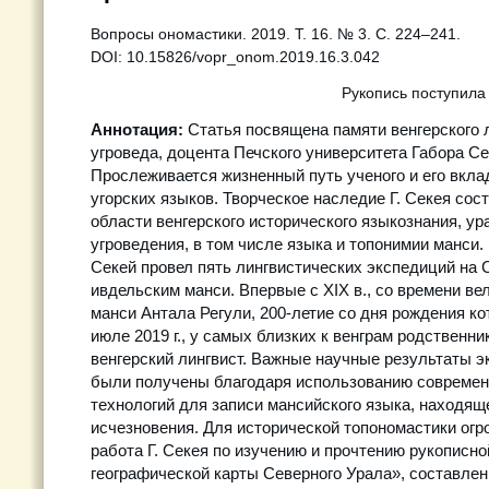
Вопросы ономастики. 2019. Т. 16. № 3. С. 224–241.
DOI: 10.15826/vopr_onom.2019.16.3.042
Рукопись поступила
Аннотация:
Статья посвящена памяти венгерского л
угроведа, доцента Печского университета Габора Сек
Прослеживается жизненный путь ученого и его вкла
угорских языков. Творческое наследие Г. Секея сос
области венгерского исторического языкознания, ур
угроведения, в том числе языка и топонимии манси. В
Секей провел пять лингвистических экспедиций на 
ивдельским манси. Впервые с XIX в., со времени ве
манси Антала Регули, 200-летие со дня рождения ко
июле 2019 г., у самых близких к венграм родственн
венгерский лингвист. Важные научные результаты э
были получены благодаря использованию совреме
технологий для записи мансийского языка, находяще
исчезновения. Для исторической топономастики огр
работа Г. Секея по изучению и прочтению рукописн
географической карты Северного Урала», составленн