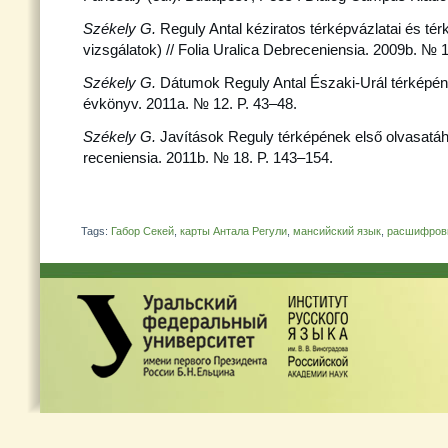
Székely G.
Reguly Antal kéziratos térképvázlatai és térké
vizsgálatok) // Folia Uralica Debreceniensia. 2009b. № 1
Székely G.
Dátumok Reguly Antal Északi-Urál térképén 
évkönyv. 2011а. № 12. P. 43–48.
Székely G.
Javítások Reguly térképének első olvasatáho
receniensia. 2011b. № 18. P. 143–154.
Tags:
Габор Секей
,
карты Антала Регули
,
мансийский язык
,
расшифровк