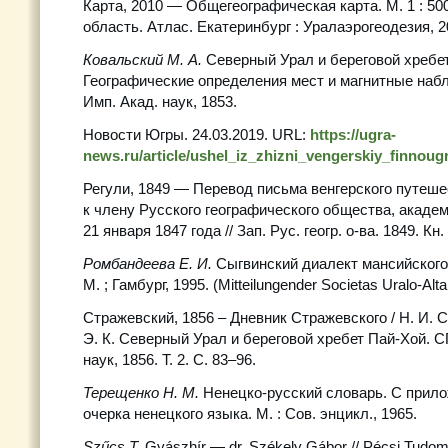
Карта, 2010 — Общегеографическая карта. М. 1 : 50
область. Атлас. Екатеринбург : Уралаэрогеодезия, 20
Ковальский М. А.
Северный Урал и береговой хребет 
Географические определения мест и магнитные набл
Имп. Акад. наук, 1853.
Новости Югры. 24.03.2019. URL:
https://ugra-
news.ru/article/ushel_iz_zhizni_vengerskiy_finnoug
Регули, 1849 — Перевод письма венгерского путеше
к члену Русского географического общества, академи
21 января 1847 года // Зап. Рус. геогр. о-ва. 1849. Кн.
Ромбандеева Е. И.
Сыгвинский диалект мансийского 
М. ; Гамбург, 1995. (Mitteilungender Societas Uralo-Altai
Стражевский, 1856 – Дневник Стражевского / Н. И. 
Э. К. Северный Урал и береговой хребет Пай-Хой. СП
наук, 1856. Т. 2. С. 83–96.
Терещенко Н. М.
Ненецко-русский словарь. С прило
очерка ненецкого языка. М. : Сов. энцикл., 1965.
Szűcs T.
Gyászhír — dr. Székely Gábor // Pécsi Tud