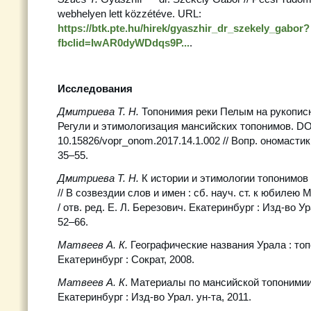
webhelyen lett közzétéve. URL:
https://btk.pte.hu/hirek/gyaszhir_dr_szekely_gabor?
fbclid=IwAR0dyWDdqs9P...
.
Исследования
Дмитриева Т. Н.
Топонимия реки Пелым на рукопис
Регули и этимологизация мансийских топонимов. DO
10.15826/vopr_onom.2017.14.1.002 // Вопр. ономастики
35–55.
Дмитриева Т. Н.
К истории и этимологии топонимов
// В созвездии слов и имен : сб. науч. ст. к юбиле
/ отв. ред. Е. Л. Березович. Екатеринбург : Изд-во Ур
52–66.
Матвеев А. К.
Географические названия Урала : то
Екатеринбург : Сократ, 2008.
Матвеев А. К
. Материалы по мансийской топонимии
Екатеринбург : Изд-во Урал. ун-та, 2011.