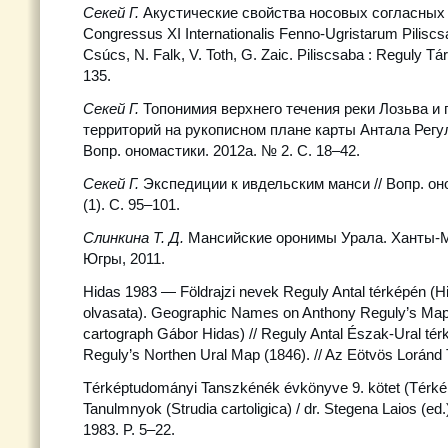
Секей Г.
Акустические свойства носовых согласных 
Congressus XI Internationalis Fenno-Ugristarum Piliscsa
Csúcs, N. Falk, V. Toth, G. Zaic. Piliscsaba : Reguly Tá
135.
Секей Г.
Топонимия верхнего течения реки Лозьва и
территорий на рукописном плане карты Антала Регули 
Вопр. ономастики. 2012а. № 2. С. 18–42.
Секей Г.
Экспедиции к ивдельским манси // Вопр. он
(1). С. 95–101.
Слинкина Т. Д.
Мансийские оронимы Урала. Ханты-М
Югры, 2011.
Hidas 1983 — Földrajzi nevek Reguly Antal térképén (
olvasata). Geographic Names on Anthony Reguly’s Map
cartograph Gábor Hidas) // Reguly Antal Észak-Ural tér
Reguly’s Northen Ural Map (1846). // Az Eötvös Lorá
Térképtudományi Tanszkénék évkönyve 9. kötet (Térk
Tanulmnyok (Strudia cartoligica) / dr. Stegena Laios (ed
1983. P. 5–22.