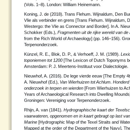
(Vols. 1–8). London: William Heinemann.
Koning, J. de (2018). Trans Flehum. Wijnaldum, Den Bur
Vlie als verbinder en grens [Trans Flehum. Wijnaldum, D
Westergo: the Vlie as Connector and Border]. In A. Nieuw
Schokker (Eds.),
Fragmenten uit de rijke wereld van de
from the Rich World of Archaeology] (pp. 146–156). Gro
Terpenonderzoek.
Künzel, R. E., Blok, D. P., & Verhoeff, J. M. (1989).
Lexi
toponiemen tot 1200
[The Lexicon of Dutch Toponyms be
Amsterdam: P. J. Meertens-Instituut voor Dialectologie.
Nieuwhof, A. (2016). De lege vierde eeuw [The Empty 4t
A. Nieuwhof (Ed.),
Van Wierhuizen tot Achlum. Honderd 
onderzoek in terpen en wierden
[From Wierhuizen to A
Years of Archaeological Research into Dwelling Mounds]
Groningen: Vereniging voor Terpenonderzoek.
Rhijn, A. van (1841).
Hydrographische kaart der Texels
vaarwateren, opgenomen en in kaart gebragt op last va
Marine
[Hydrographic Map of the Texel Straits and Wa
Mapped at the order of the Department of the Navy]
.
Th