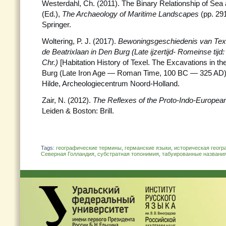
Westerdahl, Ch. (2011). The Binary Relationship of Sea 
(Ed.),
The Archaeology of Maritime Landscapes
(pp. 29
Springer.
Woltering, P. J. (2017).
Bewoningsgeschiedenis van Tex
de Beatrixlaan in Den Burg (Late ijzertijd- Romeinse tijd
Chr.)
[Habitation History of Texel. The Excavations in th
Burg (Late Iron Age — Roman Time, 100 BC — 325 AD)]
Hilde, Archeologiecentrum Noord-Holland.
Zair, N. (2012).
The Reflexes of the Proto-Indo-European
Leiden & Boston: Brill.
Tags:
географические термины
,
германские языки
,
историческая геог
Северная Голландия
,
субстратная топонимия
,
табуированные названи