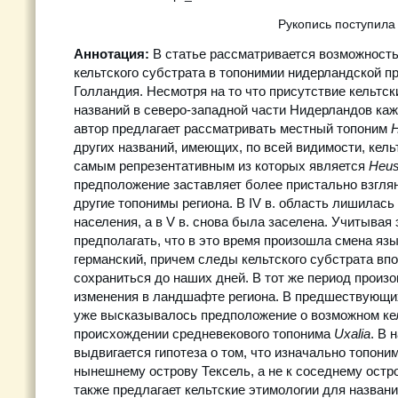
Рукопись поступила
Аннотация:
В статье рассматривается возможност
кельтского субстрата в топонимии нидерландской п
Голландия. Несмотря на то что присутствие кельтск
названий в северо-западной части Нидерландов ка
автор предлагает рассматривать местный топоним
H
других названий, имеющих, по всей видимости, кел
самым репрезентативным из которых является
Heu
предположение заставляет более пристально взглян
другие топонимы региона. В IV в. область лишилась 
населения, а в V в. снова была заселена. Учитывая 
предполагать, что в это время произошла смена язы
германский, причем следы кельтского субстрата вп
сохраниться до наших дней. В тот же период прои
изменения в ландшафте региона. В предшествующи
уже высказывалось предположение о возможном ке
происхождении средневекового топонима
Uxalia
. В 
выдвигается гипотеза о том, что изначально топони
нынешнему острову Тексель, а не к соседнему остр
также предлагает кельтские этимологии для назван