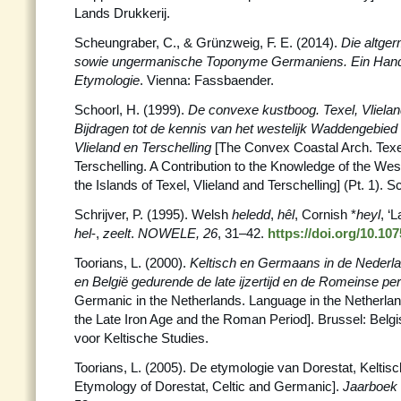
Lands Drukkerij.
Scheungraber, C., & Grünzweig, F. E. (2014).
Die altge
sowie ungermanische Toponyme Germaniens. Ein Hand
Etymologie
. Vienna: Fassbaender.
Schoorl, H. (1999).
De convexe kustboog. Texel, Vlieland
Bijdragen tot de kennis van het westelijk Waddengebied 
Vlieland en Terschelling
[The Convex Coastal Arch. Texel
Terschelling. A Contribution to the Knowledge of the W
the Islands of Texel, Vlieland and Terschelling] (Pt. 1). Sc
Schrijver, P. (1995). Welsh
heledd
,
hêl
, Cornish *
heyl
, ‘L
hel
-,
zeelt
.
NOWELE, 26
, 31–42.
https://doi.org/10.10
Toorians, L. (2000).
Keltisch en Germaans in de Nederla
en België gedurende de late ijzertijd en de Romeinse pe
Germanic in the Netherlands. Language in the Netherla
the Late Iron Age and the Roman Period]. Brussel: Bel
voor Keltische Studies.
Toorians, L. (2005). De etymologie van Dorestat, Kelti
Etymology of Dorestat, Celtic and Germanic].
Jaarboek