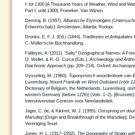
I: tot 1300
[A Thousand Years of Weather, Wind and Wate
Part I: until 1300]. Franeker: Van Wijnen.
Demiraj, B. (1997).
Albanische Etymologien (Untersuch
Erbwortschatz)
. Amsterdam; Atlanta: Rodopi.
Dronke, E. F. J. (Ed.) (1844).
Traditiones et Antiquitates
C. Müller’sche Buchhandlung.
Falileyev, A. (2011). ‘Salty’’ Geographical Names: A Fre
O. Weller, & R.-G. Curca (Eds.),
Archaeology and Anthro
Diachronic Approach
(pp. 209–214). Oxford: Archaeopr
Gysseling, M. (1960).
Toponymisch woordenboek van Be
Luxemburg, Noord-Frankrijk en West-Duitsland (vóór 1
Dictionary of Belgium, the Netherlands, Luxemburg, nor
western Germany (before 1226)] (Vols. 1–2). [Brussels]
Interuniversitair Centrum voor Neerlandistiek.
Jager, C. de, & Kikkert, W. J. (1995).
Oorsprong en door
Marsdiep
[Origin and Breakthrough of the Marsdiep]. De
Vereniging Texel.
Jones, H. L. (1917–1932).
The Geography of Strabo with