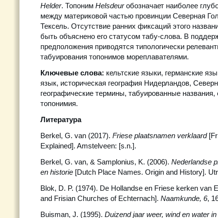
Helder
. Топоним
Helsdeur
обозначает наиболее глуб
между материковой частью провинции Северная Го
Тексель. Отсутствие ранних фиксаций этого назван
быть объяснено его статусом табу-слова. В поддерж
предположения приводятся типологически релеван
табуирования топонимов мореплавателями.
Ключевые слова:
кельтские языки, германские язы
язык, историческая география Нидерландов, Северн
географические термины, табуированные названия,
топонимия.
Литература
Berkel, G. van (2017).
Friese plaatsnamen verklaard
[F
Explained]. Amstelveen: [s.n.].
Berkel, G. van, & Samplonius, K. (2006).
Nederlandse 
en historie
[Dutch Place Names. Origin and History]. Ut
Blok, D. P. (1974). De Hollandse en Friese kerken van
and Frisian Churches of Echternach].
Naamkunde, 6
, 1
Buisman, J. (1995).
Duizend jaar weer, wind en water i