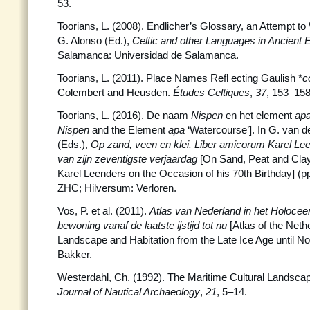
53.
Toorians, L. (2008). Endlicher’s Glossary, an Attempt to Wr
G. Alonso (Ed.),
Celtic
and other Languages in Ancient
Salamanca: Universidad de Salamanca.
Toorians, L. (2011). Place Names Refl ecting Gaulish *
c
Colembert and Heusden.
Études Celtiques
,
37
, 153–158
Toorians, L. (2016). De naam
Nispen
en het element
ap
Nispen
and the Element
apa
‘Watercourse’]. In G. van 
(Eds.),
Op zand, veen en klei. Liber
amicorum Karel Lee
van zijn zeventigste verjaardag
[On Sand, Peat and Clay
Karel Leenders on the Occasion of his 70th Birthday] (pp
ZHC; Hilversum: Verloren.
Vos, P. et al. (2011).
Atlas van Nederland in het Holoce
bewoning vanaf de laatste ijstijd tot nu
[Atlas of the Neth
Landscape and Habitation from the Late Ice Age until N
Bakker.
Westerdahl, Ch. (1992). The Maritime Cultural Landsca
Journal of Nautical Archaeology
,
21
, 5–14.