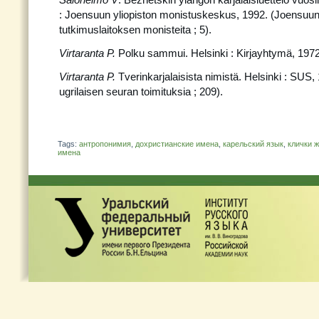
: Joensuun yliopiston monistuskeskus, 1992. (Joensuun 
tutkimuslaitoksen monisteita ; 5).
Virtaranta
P
.
Polku sammui. Helsinki : Kirjayhtymä, 1972
Virtaranta P.
Tverinkarjalaisista nimistä. Helsinki : SUS
ugrilaisen seuran toimituksia ; 209).
Tags:
антропонимия
,
дохристианские имена
,
карельский язык
,
клички 
имена