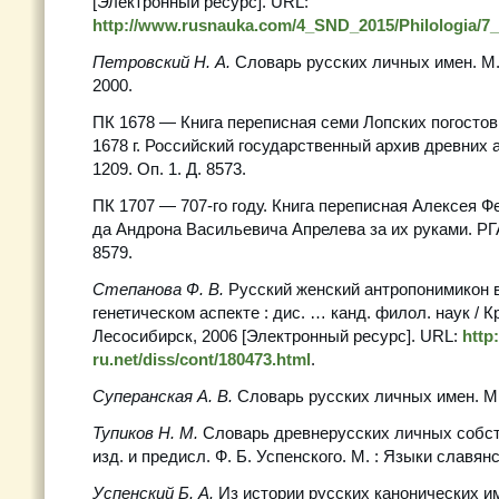
[Электронный ресурс]. URL:
http://www.rusnauka.com/4_SND_2015/Philologia/7
Петровский Н. А.
Словарь русских личных имен. М. 
2000.
ПК 1678 — Книга переписная семи Лопских погостов
1678 г. Российский государственный архив древних а
1209. Оп. 1. Д. 8573.
ПК 1707 — 707-го году. Книга переписная Алексея 
да Андрона Васильевича Апрелева за их руками. РГАД
8579.
Степанова Ф. В.
Русский женский антропонимикон в
генетическом аспекте : дис. … канд. филол. наук / Кр
Лесосибирск, 2006 [Электронный ресурс]. URL:
http
ru.net/diss/cont/180473.html
.
Суперанская А. В.
Словарь русских личных имен. М. 
Тупиков Н. М.
Словарь древнерусских личных собств
изд. и предисл. Ф. Б. Успенского. М. : Языки славянс
Успенский Б. А.
Из истории русских канонических им