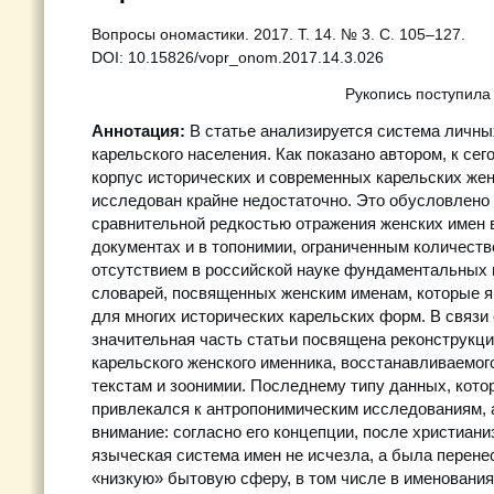
Вопросы ономастики. 2017. Т. 14. № 3. С. 105–127.
DOI: 10.15826/vopr_onom.2017.14.3.026
Рукопись поступила
Аннотация:
В статье анализируется система личны
карельского населения. Как показано автором, к се
корпус исторических и современных карельских жен
исследован крайне недостаточно. Это обусловлено
сравнительной редкостью отражения женских имен 
документах и в топонимии, ограниченным количеств
отсутствием в российской науке фундаментальных 
словарей, посвященных женским именам, которые 
для многих исторических карельских форм. В связи 
значительная часть статьи посвящена реконструкци
карельского женского именника, восстанавливаемо
текстам и зоонимии. Последнему типу данных, кото
привлекался к антропонимическим исследованиям, 
внимание: согласно его концепции, после христиани
языческая система имен не исчезла, а была перене
«низкую» бытовую сферу, в том числе в именования