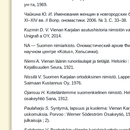
ун-та, 1969.
Чайкина Ю. И.
Именования женщин в новгородских 
XI–XIV вв. // Вопр. ономастики. 2006. № 3. С. 33–38.
Kuzmin
D
.
V
.
Vienan Karjalan asutushistoria nimistön va
Unigrafi a OY, 2014.
NA — Suomen nimiarkisto. Ономастический архив Фи
научном центре «Kotus», Хельсинки).
Niemi A.
Vienan läänin runonlaulajat ja tietäjät. Helsinki
Kirjallisuuden Seura, 1921.
Nissil
ä
V
.
Suomen Karjalan ortodoksinen nimistö. Lappee
Saimaan Kustannus Oy, 1976.
Ojansuu
H
.
Kotieläintemme suomenkielinen nimistö. Helsi
osakeyhtiö Sana, 1912.
Paulaharju
S
.
Syntymä, lapsuus ja kuolema: Vienan Karja
uskomuksia. Porvoo : Werner Södeström Osakeytiö, 19
julkaisuja ; 2).
Saloheimo
V
. Bezhetskin ylängön karjalaisluettelo vuo