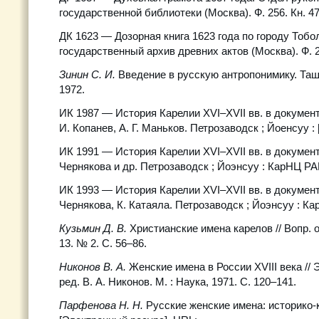
государственной библиотеки (Москва). Ф. 256. Кн. 47. 
ДК 1623 — Дозорная книга 1623 года по городу Тобо
государственный архив древних актов (Москва). Ф. 2
Зинин С. И.
Введение в русскую антропонимику. Ташке
1972.
ИК 1987 — История Карелии ХVI–ХVII вв. в документах
И. Копанев, А. Г. Маньков. Петрозаводск ; Йоенсуу : [б
ИК 1991 — История Карелии ХVI–ХVII вв. в документах
Чернякова и др. Петрозаводск ; Йоэнсуу : КарНЦ РА
ИК 1993 — История Карелии ХVI–ХVII вв. в документах
Чернякова, К. Катаяла. Петрозаводск ; Йоэнсуу : Ка
Кузьмин Д. В.
Христианские имена карелов // Вопр. о
13. № 2. С. 56–86.
Никонов В. А.
Женские имена в России XVIII века // 
ред. В. А. Никонов. М. : Наука, 1971. С. 120–141.
Парфенова Н. Н.
Русские женские имена: историко-