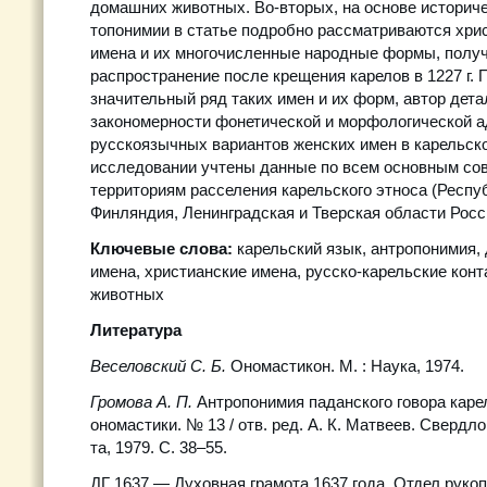
домашних животных. Во-вторых, на основе историч
топонимии в статье подробно рассматриваются хри
имена и их многочисленные народные формы, полу
распространение после крещения карелов в 1227 г. 
значительный ряд таких имен и их форм, автор дет
закономерности фонетической и морфологической 
русскоязычных вариантов женских имен в карельско
исследовании учтены данные по всем основным с
территориям расселения карельского этноса (Респу
Финляндия, Ленинградская и Тверская области Росс
Ключевые слова:
карельский язык, антропонимия,
имена, христианские имена, русско-карельские конт
животных
Литература
Веселовский С. Б.
Ономастикон. М. : Наука, 1974.
Громова А. П.
Антропонимия паданского говора карел
ономастики. № 13 / отв. ред. А. К. Матвеев. Свердло
та, 1979. С. 38–55.
ДГ 1637 — Духовная грамота 1637 года. Отдел руко