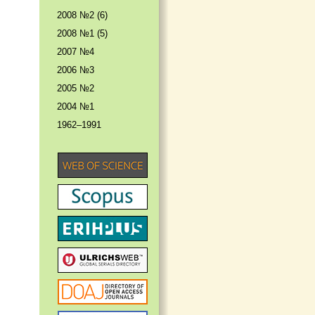
2008 №2 (6)
2008 №1 (5)
2007 №4
2006 №3
2005 №2
2004 №1
1962–1991