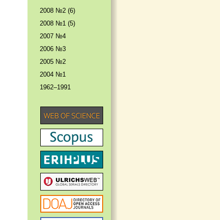
2008 №2 (6)
2008 №1 (5)
2007 №4
2006 №3
2005 №2
2004 №1
1962–1991