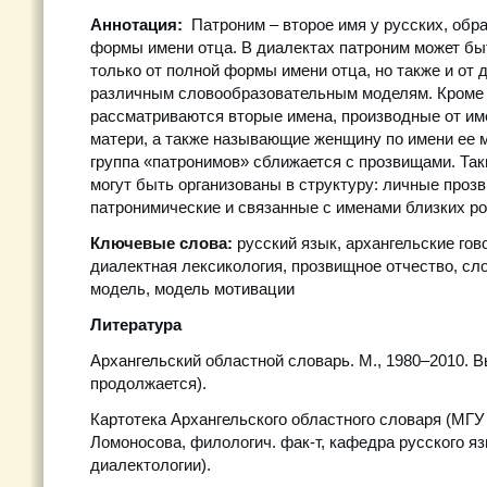
Аннотация:
Патроним – второе имя у русских, обр
формы имени отца. В диалектах патроним может бы
только от полной формы имени отца, но также и от 
различным словообразовательным моделям. Кроме т
рассматриваются вторые имена, производные от им
матери, а также называющие женщину по имени ее 
группа «патронимов» сближается с прозвищами. Та
могут быть организованы в структуру: личные проз
патронимические и связанные с именами близких ро
Ключевые слова:
русский язык, архангельские гов
диалектная лексикология, прозвищное отчество, с
модель, модель мотивации
Литература
Архангельский областной словарь. М., 1980–2010. Вы
продолжается).
Картотека Архангельского областного словаря (МГУ 
Ломоносова, филологич. фак-т, кафедра русского яз
диалектологии).