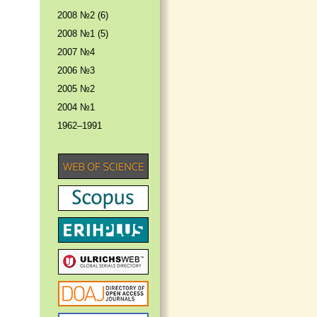
2008 №2 (6)
2008 №1 (5)
2007 №4
2006 №3
2005 №2
2004 №1
1962–1991