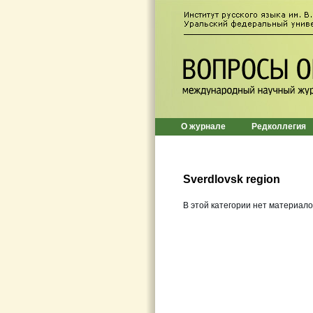
О журнале
Редколлегия
Sverdlovsk region
В этой категории нет материало