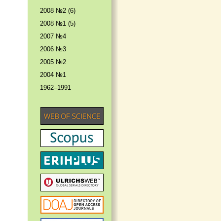
2008 №2 (6)
2008 №1 (5)
2007 №4
2006 №3
2005 №2
2004 №1
1962–1991