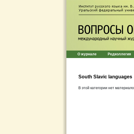
О журнале
Редколлегия
South Slavic languages
В этой категории нет материало