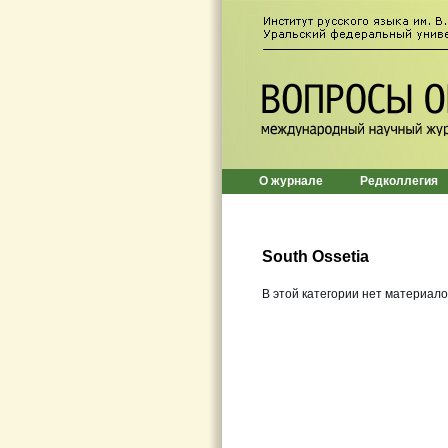
О журнале
Редколлегия
South Ossetia
В этой категории нет материало