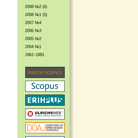
2008 №2 (6)
2008 №1 (5)
2007 №4
2006 №3
2005 №2
2004 №1
1962–1991