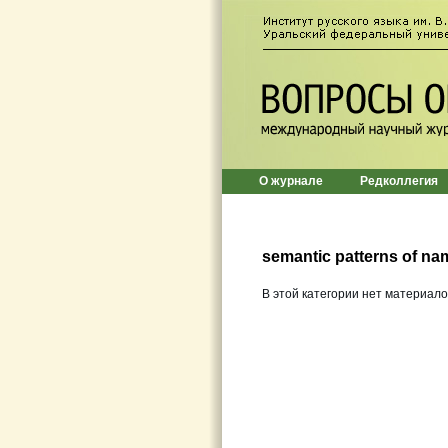
О журнале
Редколлегия
semantic patterns of na
В этой категории нет материало