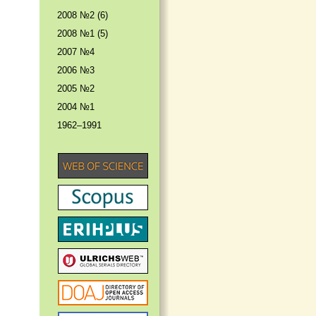
2008 №2 (6)
2008 №1 (5)
2007 №4
2006 №3
2005 №2
2004 №1
1962–1991