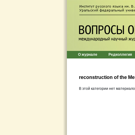
О журнале
Редколлегия
reconstruction of the M
В этой категории нет материало