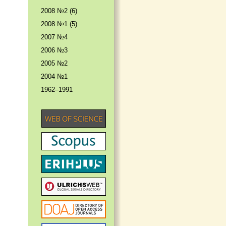
2008 №2 (6)
2008 №1 (5)
2007 №4
2006 №3
2005 №2
2004 №1
1962–1991