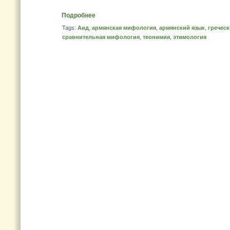
Подробнее
Tags:
Аид
,
армянская мифология
,
армянский язык
,
гречес
сравнительная мифология
,
теонимия
,
этимология