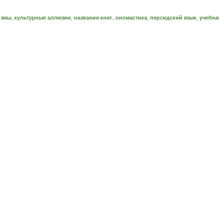
измы
,
культурные аллюзии
,
названия книг
,
ономастика
,
персидский язык
,
учебна