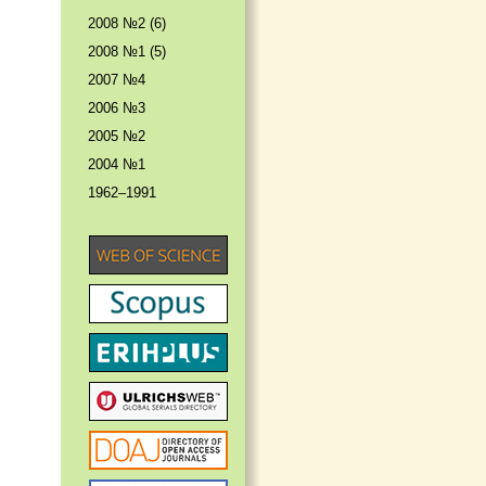
2008 №2 (6)
2008 №1 (5)
2007 №4
2006 №3
2005 №2
2004 №1
1962–1991