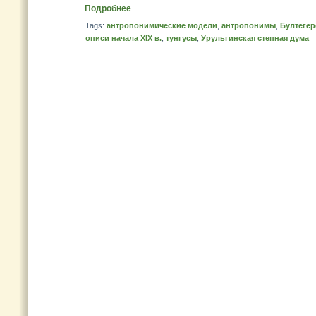
Подробнее
Tags:
антропонимические модели
,
антропонимы
,
Бултегер
описи начала XIX в.
,
тунгусы
,
Урульгинская степная дума