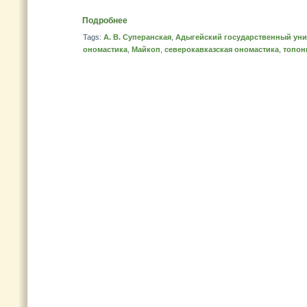
Подробнее
Tags:
А. В. Суперанская
,
Адыгейский государственный уни
ономастика
,
Майкоп
,
северокавказская ономастика
,
топон