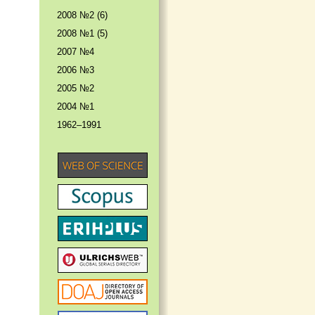
2008 №2 (6)
2008 №1 (5)
2007 №4
2006 №3
2005 №2
2004 №1
1962–1991