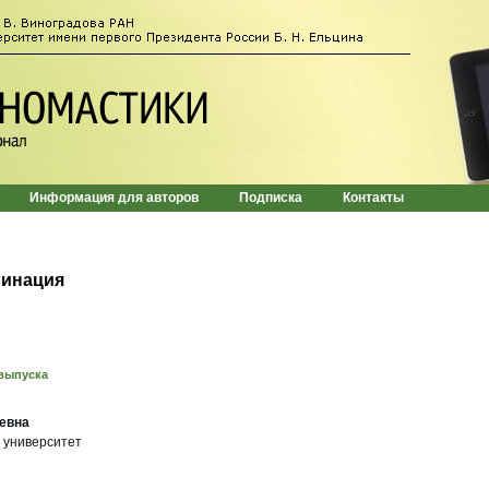
Информация для авторов
Подписка
Контакты
минация
выпуска
евна
 университет