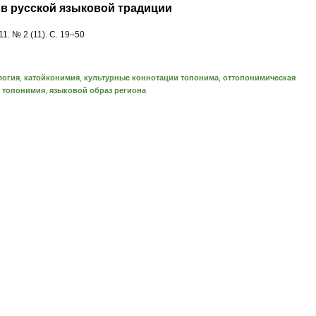
в русской языковой традиции
1. № 2 (11). С. 19–50
логия
,
катойконимия
,
культурные коннотации топонима
,
оттопонимическая
,
топонимия
,
языковой образ региона