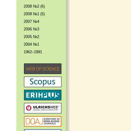
2008 №2 (6)
2008 №1 (5)
2007 №4
2006 №3
2005 №2
2004 №1
1962–1991