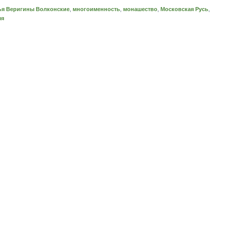
ья Веригины Волконские
,
многоименность
,
монашество
,
Московская Русь
,
мя