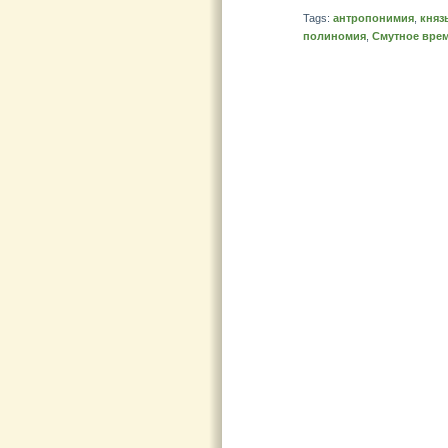
Tags:
антропонимия
,
княз
полиномия
,
Смутное вре