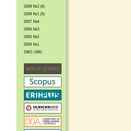
2008 №2 (6)
2008 №1 (5)
2007 №4
2006 №3
2005 №2
2004 №1
1962–1991