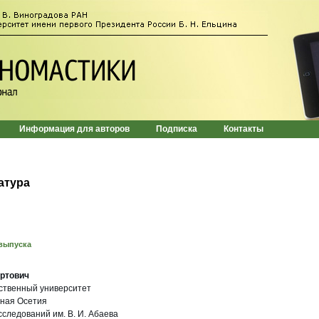
Информация для авторов
Подписка
Контакты
атура
выпуска
ртович
ственный университет
жная Осетия
следований им. В. И. Абаева