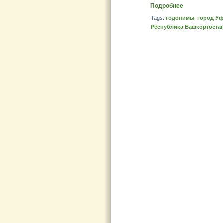
Подробнее
Tags:
годонимы
,
город У
Республика Башкортоста