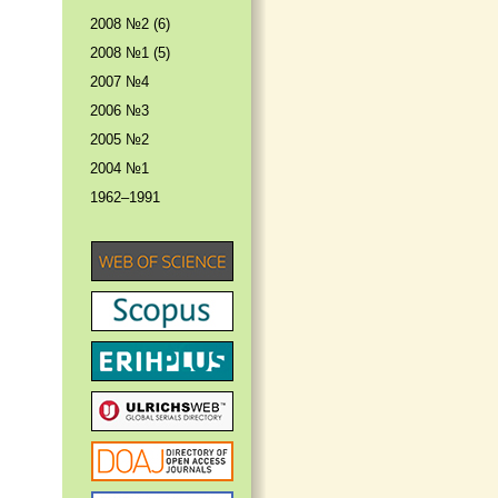
2008 №2 (6)
2008 №1 (5)
2007 №4
2006 №3
2005 №2
2004 №1
1962–1991