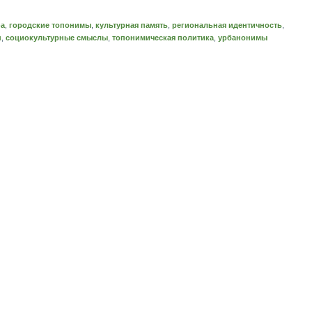
фа
,
городские топонимы
,
культурная память
,
региональная идентичность
,
н
,
социокультурные смыслы
,
топонимическая политика
,
урбанонимы