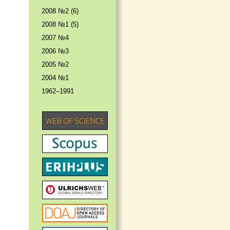
2008 №2 (6)
2008 №1 (5)
2007 №4
2006 №3
2005 №2
2004 №1
1962–1991