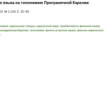
о языка на топонимию Приграничной Карелии
. № 1 (14). С. 31
–
40
онимия
,
карельские говоры
,
карельский язык
,
прибалтийско-финские языки
,
риладожская Карелия
,
топонимия
,
финно-угорские языки
,
финско-карельское
е